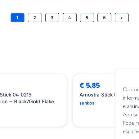
1
2
3
4
5
6
>
€ 5.85
Os coo
Stick 04-0219
Amostra Stick 04-0603 
inform
on – Black/Gold Flake
senkos
e anún
Ao esco
Pode r
escolhe