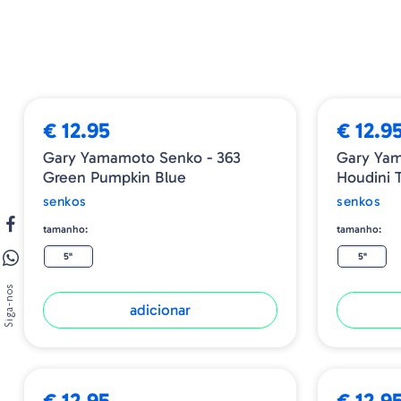
€ 12.95
€ 12.9
Gary Yamamoto Senko - 363
Gary Yam
Green Pumpkin Blue
Houdini 
senkos
senkos
tamanho:
tamanho:
5"
5"
Siga-nos
adicionar
€ 12.95
€ 12.9