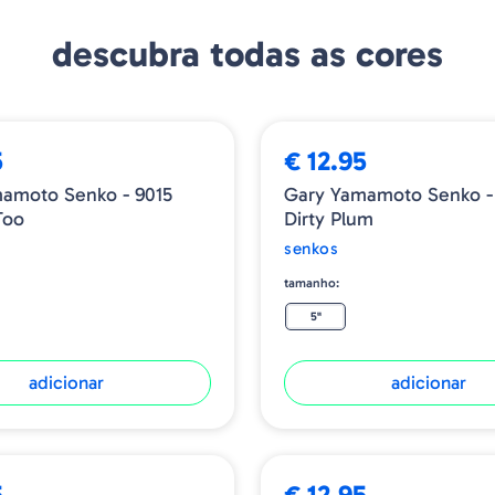
descubra todas as cores
5
€ 12.95
amoto Senko - 9015
Gary Yamamoto Senko -
Too
Dirty Plum
senkos
tamanho:
5"
adicionar
adicionar
5
€ 12.95