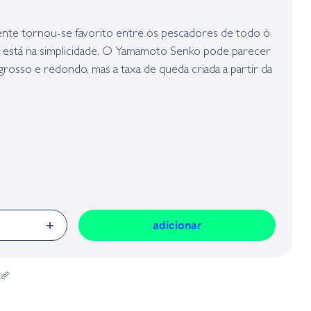
presa responsável da venda na União Europeia, dos produtos da marca,
Geral sobre a Segurança dos Produtos (GPSR):
te tornou-se favorito entre os pescadores de todo o
 está na simplicidade. O Yamamoto Senko pode parecer
rosso e redondo, mas a taxa de queda criada a partir da
impregnado no corpo deixa os peixes loucos.
adicionar