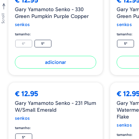
Gary Yamamoto Senko - 330
Gary Yam
Green Pumpkin Purple Copper
Green P
Scroll
senkos
senkos
tamanho:
tamanho:
6"
5"
5"
adicionar
€ 12.95
€ 12.9
Gary Yamamoto Senko - 231 Plum
Gary Yam
W/Small Emerald
Watermel
Flake
senkos
senkos
tamanho:
tamanho:
5"