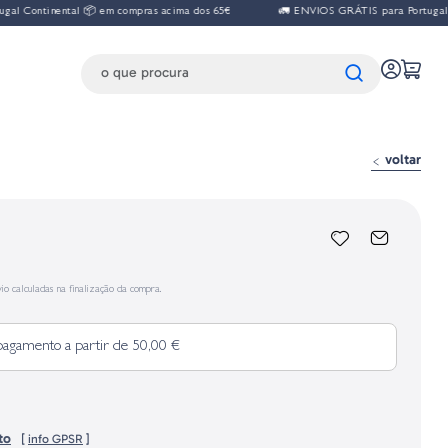
inental 📦 em compras acima dos 65€
🚛 ENVIOS GRÁTIS para Portugal Continen
voltar
io calculadas na finalização da compra.
pagamento a partir de 50,00 €
to
[
info GPSR
]