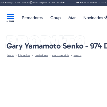
gal Continental 📦 em compras acima dos 65€
🚛 ENVIOS GRÁTIS para Portugal 
Predadores
Coup
Mar
Novidades 
PRODUTO
Gary Yamamoto Senko - 974
início
loja online
predadores
amostras vinis
senkos