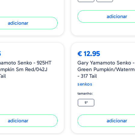
adicionar
adicionar
5
€ 12.95
mamoto Senko - 925HT
Gary Yamamoto Senko -
umpkin Sm Red/042J
Green Pumpkin/Waterm
ail
- 317 Tail
senkos
tamanho:
5"
adicionar
adicionar