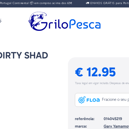
Continental 📦 em compras acima dos 65€
🚛 ENVIOS GRÁTIS para Portugal Cont

 DIRTY SHAD
€ 12.95
Taxa legal em vigor incluído. Despesas de env
Fracione o seu 
referência:
014045219
marca:
Gary Yamamo