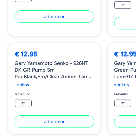
5"
adicionar
€ 12.95
€ 12.9
Gary Yamamoto Senko - 926HT
Gary Ya
DK GR Pump Sm
Green P
Pur,black,em/Clear Amber Lam-
Lam-317 T
317 Tail
senkos
senkos
tamanho:
tamanho:
5"
5"
adicionar