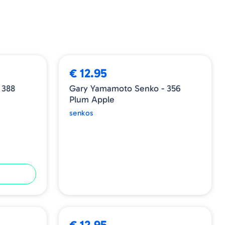
ESGOTADO
€ 12.95
 388
Gary Yamamoto Senko - 356
Plum Apple
senkos
€ 12.95