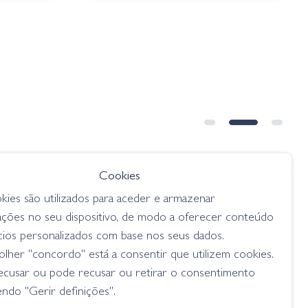
Cookies
€ 6.85
desde
kies são utilizados para aceder e armazenar
Junebug
Googan Lunker Log - Baby Bass
ações no seu dispositivo, de modo a oferecer conteúdo
senkos
cios personalizados com base nos seus dados.
lher "concordo" está a consentir que utilizem cookies.
ecusar ou pode recusar ou retirar o consentimento
ndo "Gerir definições".