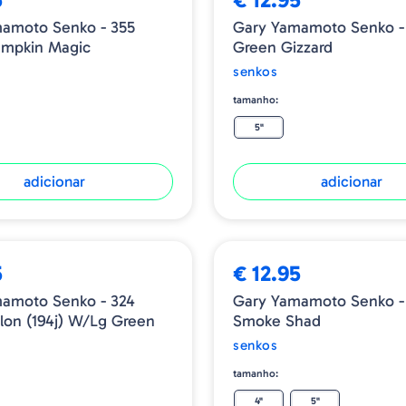
amoto Senko - 355
Gary Yamamoto Senko -
umpkin Magic
Green Gizzard
senkos
tamanho:
5"
adicionar
adicionar
5
€ 12.95
amoto Senko - 324
Gary Yamamoto Senko -
on (194j) W/lg Green
Smoke Shad
senkos
tamanho:
4"
5"