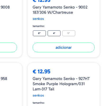
 9008
Gary Yamamoto Senko - 9002
187/306 W/Chartreuse
senkos
tamanho:
6"
4"
5"
adicionar
€ 12.95
 958
Gary Yamamoto Senko - 927HT
Smoke Purple Hologram/031
Lam-317 Tail
senkos
tamanho: