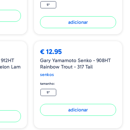
5"
adicionar
€ 12.95
 912HT
Gary Yamamoto Senko - 908HT
elon Lam
Rainbow Trout - 317 Tail
senkos
tamanho:
5"
adicionar