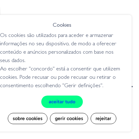
€ 24.95
Yum Yumbrella Flash
Cookies
Mob Jr.
Os cookies são utilizados para aceder e armazenar
umbrella rig
informações no seu dispositivo, de modo a oferecer
conteúdo e anúncios personalizados com base nos
seus dados.
Ao escolher "concordo" está a consentir que utilizem
cookies. Pode recusar ou pode recusar ou retirar o
condições de venda
livro de reclamações
consentimento escolhendo "Gerir definições".
privacidade
cookies
aceitar tudo
Grilo Pesca - Loja de Pesca e Competição © Todos os direitos reservados |
Desenvolvido por
Bomsite
sobre cookies
gerir cookies
rejeitar