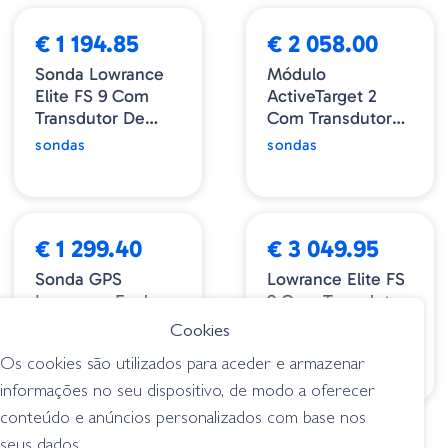
€ 1 194.85
€ 2 058.00
Sonda Lowrance
Módulo
Elite FS 9 Com
ActiveTarget 2
Transdutor De
Com Transdutor
Imaging Active 3
Lowrance Simrad
sondas
sondas
In 1
ESGOTADO
€ 1 299.40
€ 3 049.95
Sonda GPS
Lowrance Elite FS
Lowrance Eagle
9 Com Transdutor
Eye 9 Live
ActiveTarget 2
Cookies
sondas
sondas
Os cookies são utilizados para aceder e armazenar
informações no seu dispositivo, de modo a oferecer
conteúdo e anúncios personalizados com base nos
1
2
>
seus dados.