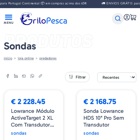
ra Portugal Continental 📦 em compras acima dos 65€
🚛 ENVIOS GRÁTIS para P
PRODUTOS
Sondas
início
loja online
predadores
Filtrar
€ 2 228.45
€ 2 168.75
Lowrance Módulo
Sonda Lowrance
ActiveTarget 2 XL
HDS 10" Pro Sem
Com Transdutor
Transdutor
Com Cabo De
sondas
sondas
7,6m