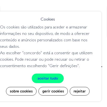
€ 12.85
€ 18.50
Drennan Pole Line
Drennan Softfeed
Cookies
Catapults
Groundbait Caty
Os cookies são utilizados para aceder e armazenar
fisgas / acessórios
fisgas / acessórios
informações no seu dispositivo, de modo a oferecer
conteúdo e anúncios personalizados com base nos
seus dados.
Ao escolher "concordo" está a consentir que utilizem
cookies. Pode recusar ou pode recusar ou retirar o
condições de venda
livro de reclamações
consentimento escolhendo "Gerir definições".
privacidade
cookies
aceitar tudo
Grilo Pesca - Loja de Pesca e Competição © Todos os direitos reservados |
Desenvolvido por
Bomsite
sobre cookies
gerir cookies
rejeitar