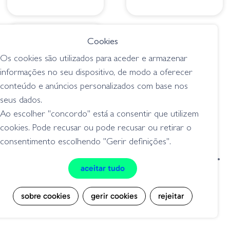
➕ OPÇÕES
€ 8.95
Cookies
Amostra Trd
Os cookies são utilizados para aceder e armazenar
TubeZ 2.75´´
informações no seu dispositivo, de modo a oferecer
Cor238 PB&J
conteúdo e anúncios personalizados com base nos
tubos
seus dados.
Ao escolher "concordo" está a consentir que utilizem
cookies. Pode recusar ou pode recusar ou retirar o
consentimento escolhendo "Gerir definições".
condições de venda
livro de reclamações
aceitar tudo
privacidade
cookies
sobre cookies
gerir cookies
rejeitar
Grilo Pesca - Loja de Pesca e Competição © Todos os direitos reservados |
Desenvolvido por
Bomsite