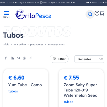
ÁTIS para Portugal Continental 📦 em compras acima dos 65€
🚛 ENVIOS GRÁTIS
PRODUTOS
Tubos
início
loja online
predadores
amostras vinis
Filtrar
ESGOTADO
€ 6.60
€ 7.55
Yum Tube - Camo
Zoom Salty Super
Tube 120-019
tubos
Watermelon Seed
tubos