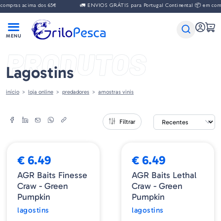
compras acima dos 65€
🚛 ENVIOS GRÁTIS para Portugal Continental 📦 em comp
PRODUTOS
Lagostins
início
loja online
predadores
amostras vinis
Filtrar
➕ OPÇÕES
NOVIDADE
NOVIDADE
€ 6.49
€ 6.49
AGR Baits Finesse
AGR Baits Lethal
Craw - Green
Craw - Green
Pumpkin
Pumpkin
lagostins
lagostins