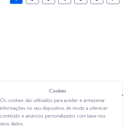
Cookies
condições de venda
livro de reclamações
Os cookies são utilizados para aceder e armazenar
privacidade
cookies
informações no seu dispositivo, de modo a oferecer
conteúdo e anúncios personalizados com base nos
Grilo Pesca - Loja de Pesca e Competição © Todos os direitos reservados |
Desenvolvido por
Bomsite
seus dados.