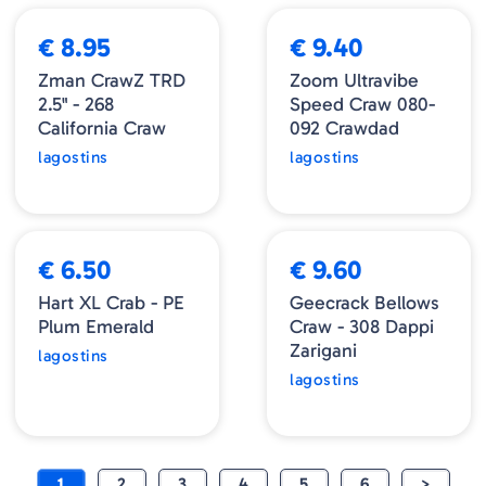
€ 8.95
€ 9.40
Zman CrawZ TRD
Zoom Ultravibe
2.5" - 268
Speed Craw 080-
California Craw
092 Crawdad
lagostins
lagostins
➕ OPÇÕES
➕ OPÇÕES
€ 6.50
€ 9.60
Hart XL Crab - PE
Geecrack Bellows
Plum Emerald
Craw - 308 Dappi
Zarigani
lagostins
lagostins
1
2
3
4
5
6
>