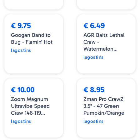
➕ OPÇÕES
➕ OPÇÕES
€ 9.75
€ 6.49
Googan Bandito
AGR Baits Lethal
Bug - Flamin' Hot
Craw -
Watermelon
lagostins
Magic
lagostins
➕ OPÇÕES
➕ OPÇÕES
€ 10.00
€ 8.95
Zoom Magnum
Zman Pro CrawZ
Ultravibe Speed
3.5" - 47 Green
Craw 146-119
Pumpkin/Orange
Smoke Red
lagostins
lagostins
➕ OPÇÕES
➕ OPÇÕES