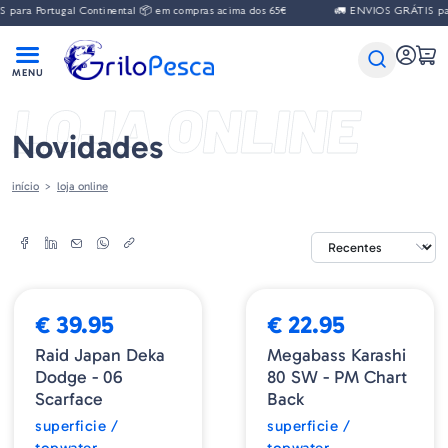
para Portugal Continental 📦 em compras acima dos 65€
🚛 ENVIOS GRÁTIS para
LOJA ONLINE
Novidades
início
loja online
➕ OPÇÕES
NOVIDADE
NOVIDADE
➕ OPÇÕES
€ 39.95
€ 22.95
Raid Japan Deka
Megabass Karashi
Dodge - 06
80 SW - PM Chart
Scarface
Back
superficie /
superficie /
topwater
topwater