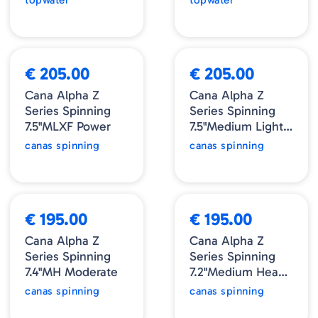
NOVIDADE
NOVIDADE
€ 205.00
€ 205.00
Cana Alpha Z
Cana Alpha Z
Series Spinning
Series Spinning
7.5"MLXF Power
7.5"Medium Light
Xtra Fast
canas spinning
canas spinning
NOVIDADE
NOVIDADE
€ 195.00
€ 195.00
Cana Alpha Z
Cana Alpha Z
Series Spinning
Series Spinning
7.4"MH Moderate
7.2"Medium Heavy
Fast
canas spinning
canas spinning