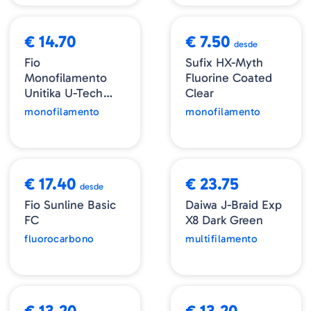
€ 14.70
€ 7.50
desde
Fio
Sufix HX-Myth
Monofilamento
Fluorine Coated
Unitika U-Tech
Clear
Shin-Saya
monofilamento
monofilamento
€ 17.40
€ 23.75
desde
Fio Sunline Basic
Daiwa J-Braid Exp
FC
X8 Dark Green
fluorocarbono
multifilamento
€ 13.20
€ 13.20