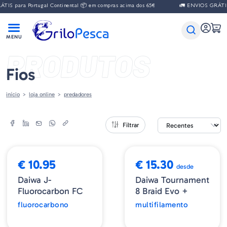
IS para Portugal Continental 📦 em compras acima dos 65€
🚛 ENVIOS GRÁTIS p
PRODUTOS
Fios
início
loja online
predadores
Filtrar
€ 10.95
€ 15.30
desde
Daiwa J-
Daiwa Tournament
Fluorocarbon FC
8 Braid Evo +
fluorocarbono
multifilamento