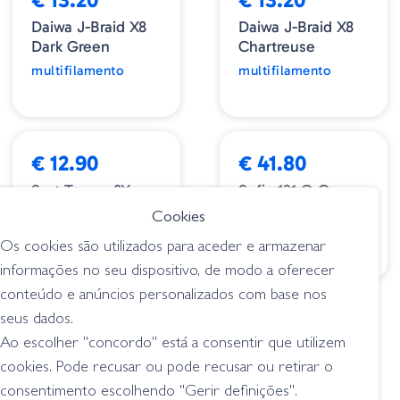
Daiwa J-Braid X8
Daiwa J-Braid X8
Dark Green
Chartreuse
multifilamento
multifilamento
€ 12.90
€ 41.80
Sert Tresse 8X
Sufix 131 G-Core
SRT Moss Green
X13
Cookies
multifilamento
multifilamento
Os cookies são utilizados para aceder e armazenar
informações no seu dispositivo, de modo a oferecer
conteúdo e anúncios personalizados com base nos
1
2
3
4
5
>
seus dados.
Ao escolher "concordo" está a consentir que utilizem
cookies. Pode recusar ou pode recusar ou retirar o
consentimento escolhendo "Gerir definições".