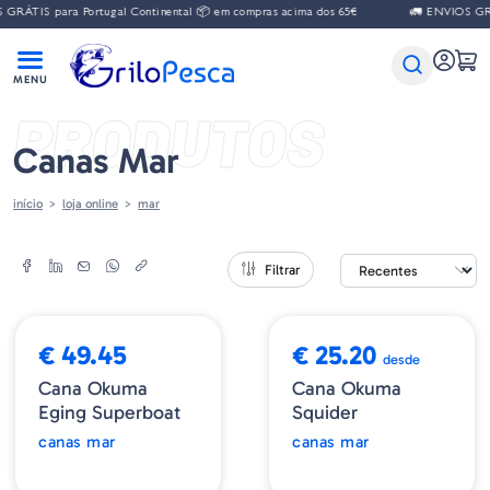
GRÁTIS para Portugal Continental 📦 em compras acima dos 65€
🚛 ENVIOS GRÁT
PRODUTOS
Canas Mar
início
loja online
mar
Filtrar
€ 49.45
€ 25.20
desde
Cana Okuma
Cana Okuma
Eging Superboat
Squider
canas mar
canas mar