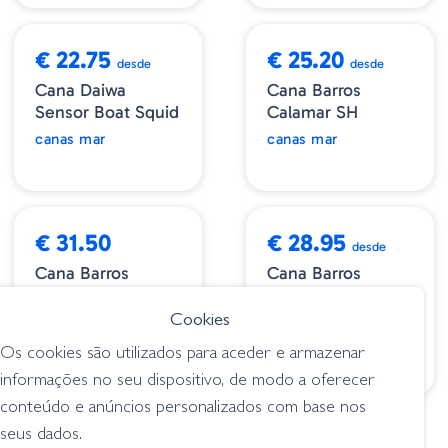
€ 22.75
€ 25.20
desde
desde
Cana Daiwa
Cana Barros
Sensor Boat Squid
Calamar SH
canas mar
canas mar
€ 31.50
€ 28.95
desde
Cana Barros
Cana Barros
Restive Squid Fun
Picasso Squid
200
Catcher
Cookies
canas mar
canas mar
Os cookies são utilizados para aceder e armazenar
informações no seu dispositivo, de modo a oferecer
conteúdo e anúncios personalizados com base nos
seus dados.
€ 192.60