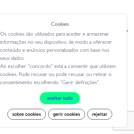
Cookies
condições de venda
livro de reclamações
Os cookies são utilizados para aceder e armazenar
privacidade
cookies
informações no seu dispositivo, de modo a oferecer
conteúdo e anúncios personalizados com base nos
Grilo Pesca - Loja de Pesca e Competição © Todos os direitos reservados |
Desenvolvido por
Bomsite
seus dados.
Ao escolher "concordo" está a consentir que utilizem
cookies. Pode recusar ou pode recusar ou retirar o
consentimento escolhendo "Gerir definições".
aceitar tudo
sobre cookies
gerir cookies
rejeitar