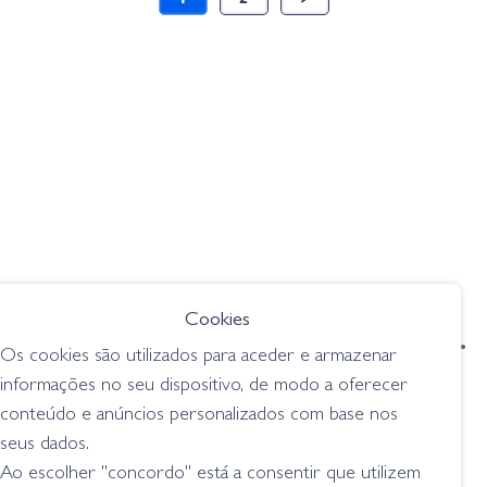
Cookies
condições de venda
livro de reclamações
Os cookies são utilizados para aceder e armazenar
privacidade
cookies
informações no seu dispositivo, de modo a oferecer
conteúdo e anúncios personalizados com base nos
Grilo Pesca - Loja de Pesca e Competição © Todos os direitos reservados |
seus dados.
Desenvolvido por
Bomsite
Ao escolher "concordo" está a consentir que utilizem