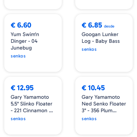
€ 6.60
€ 6.85
desde
Yum Swim'n
Googan Lunker
Dinger - 04
Log - Baby Bass
Junebug
senkos
senkos
€ 12.95
€ 10.45
Gary Yamamoto
Gary Yamamoto
5.5" Slinko Floater
Ned Senko Floater
- 221 Cinnamon Bk
3" - 356 Plum
& Pr Flk
Apple
senkos
senkos