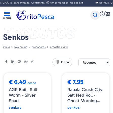
GRÁTIS para Portugal Continental 📦 em compras acima dos 65€
🚛 ENVIOS GRÁ
PRODUTOS
Senkos
início
loja online
predadores
amostras vinis
Filtrar
➕ OPÇÕES
➕ OPÇÕES
€ 6.49
€ 7.95
desde
AGR Baits Still
Rapala Crush City
Worm - Silver
Salt Ned Roll -
Shad
Ghost Morning
Dawn
senkos
senkos