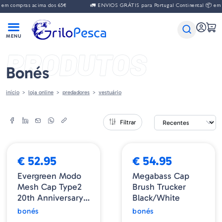
em compras acima dos 65€
🚛 ENVIOS GRÁTIS para Portugal Continental 📦 em 
PRODUTOS
Bonés
início
loja online
predadores
vestuário
Filtrar
€ 52.95
€ 54.95
Evergreen Modo
Megabass Cap
Mesh Cap Type2
Brush Trucker
20th Anniversary -
Black/White
Beige Brown
bonés
bonés