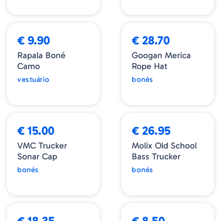
➕ OPÇÕES
€ 9.90
€ 28.70
Rapala Boné
Googan Merica
Camo
Rope Hat
vestuário
bonés
ESGOTADO
€ 15.00
€ 26.95
VMC Trucker
Molix Old School
Sonar Cap
Bass Trucker
bonés
bonés
€ 18.35
€ 8.50