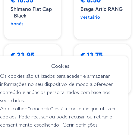
Shimano Flat Cap
Braga Artic RANG
- Black
vestuário
bonés
€ 23.95
€ 13.75
Visor Camo
Gorro Artico
Cookies
Zman205
Negro RTH
Os cookies são utilizados para aceder e armazenar
bonés
bonés
informações no seu dispositivo, de modo a oferecer
conteúdo e anúncios personalizados com base nos
seus dados.
1
2
>
Ao escolher "concordo" está a consentir que utilizem
cookies. Pode recusar ou pode recusar ou retirar o
consentimento escolhendo "Gerir definições".