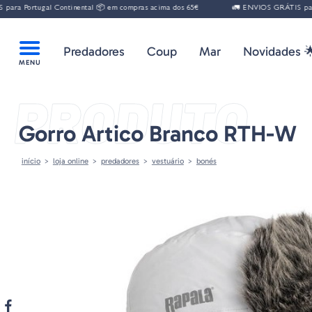
ra Portugal Continental 📦 em compras acima dos 65€
🚛 ENVIOS GRÁTIS para P
Predadores
Coup
Mar
Novidades 
PRODUTO
Gorro Artico Branco RTH-W
início
loja online
predadores
vestuário
bonés