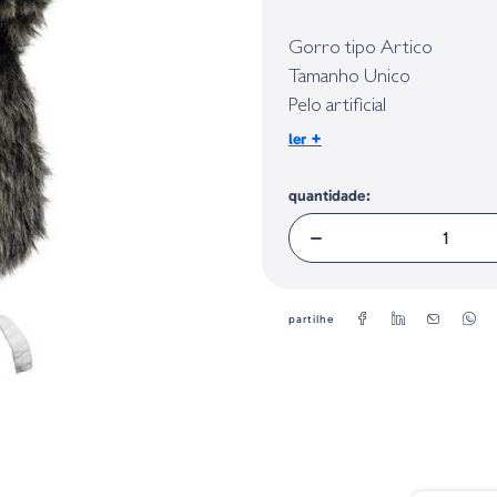
Identificação do fabricante e/ou em
conforme requerido no Regulamento 
Gorro tipo Artico
Tamanho Unico
Pelo artificial
Tecido impermeavél
+
ler
quantidade:
partilhe