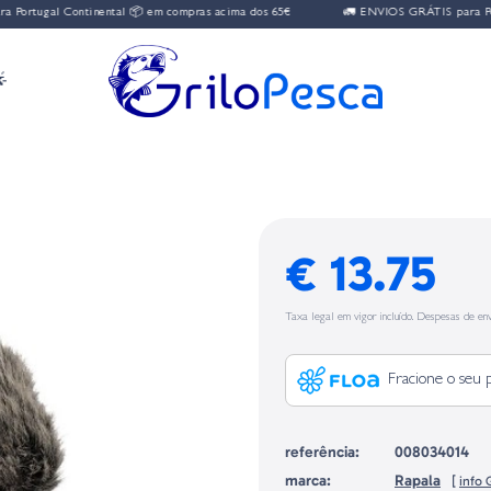
ortugal Continental 📦 em compras acima dos 65€
🚛 ENVIOS GRÁTIS para Portu

€ 13.75
Taxa legal em vigor incluído. Despesas de env
Fracione o seu 
referência:
008034014
marca:
Rapala
[
info