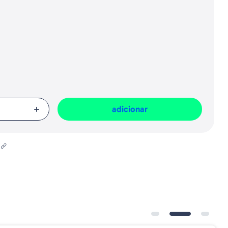
presa responsável da venda na União Europeia, dos produtos da marca,
Geral sobre a Segurança dos Produtos (GPSR):
adicionar