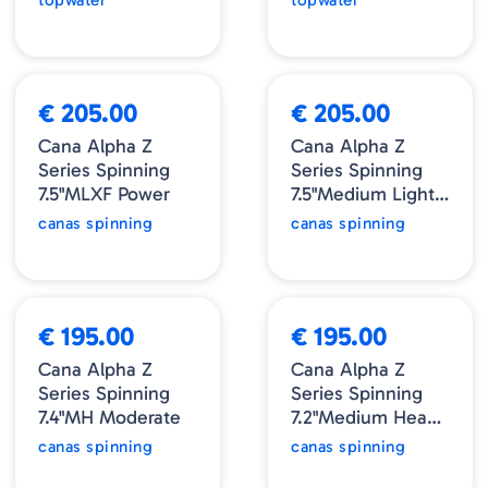
NOVIDADE
NOVIDADE
€ 205.00
€ 205.00
Cana Alpha Z
Cana Alpha Z
Series Spinning
Series Spinning
7.5"MLXF Power
7.5"Medium Light
Xtra Fast
canas spinning
canas spinning
NOVIDADE
NOVIDADE
€ 195.00
€ 195.00
Cana Alpha Z
Cana Alpha Z
Series Spinning
Series Spinning
7.4"MH Moderate
7.2"Medium Heavy
Fast
canas spinning
canas spinning