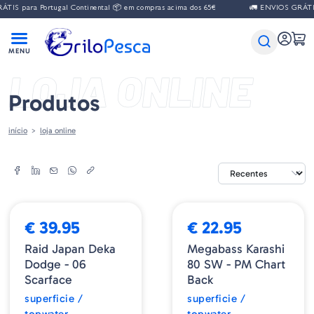
IS para Portugal Continental 📦 em compras acima dos 65€
🚛 ENVIOS GRÁTIS 
LOJA ONLINE
Produtos
início
loja online
➕ OPÇÕES
NOVIDADE
NOVIDADE
➕ OPÇÕES
€ 39.95
€ 22.95
Raid Japan Deka
Megabass Karashi
Dodge - 06
80 SW - PM Chart
Scarface
Back
superficie /
superficie /
topwater
topwater