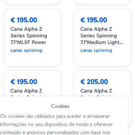
NOVIDADE
NOVIDADE
€ 195.00
€ 195.00
Cana Alpha Z
Cana Alpha Z
Series Spinning
Series Spinning
7.1"MLXF Power
7.1"Medium Light
Xtra Fast
canas spinning
canas spinning
NOVIDADE
NOVIDADE
€ 195.00
€ 205.00
Cana Alpha Z
Cana Alpha Z
Series Spinning
Series Spinning
7.1"Medium Fast
7.10"Medium
Cookies
Heavy
canas spinning
canas spinning
Os cookies são utilizados para aceder e armazenar
informações no seu dispositivo, de modo a oferecer
conteúdo e anúncios personalizados com base nos