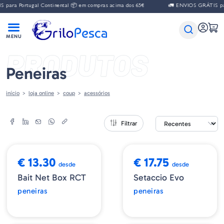
para Portugal Continental 📦 em compras acima dos 65€
🚛 ENVIOS GRÁTIS par
PRODUTOS
Peneiras
início
loja online
coup
acessórios
Filtrar
€ 13.30
€ 17.75
desde
desde
Bait Net Box RCT
Setaccio Evo
peneiras
peneiras