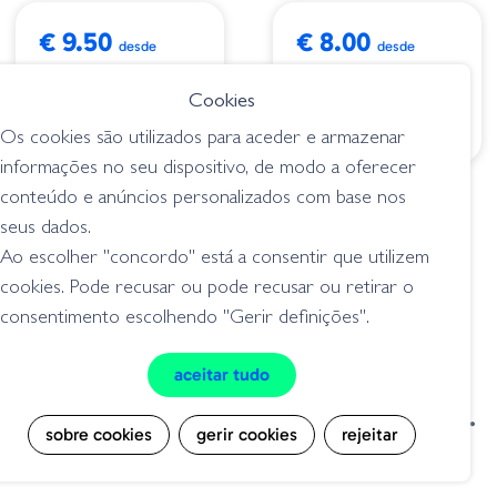
€ 9.50
€ 8.00
desde
desde
Bait Net Box SQ
Setaccio Plastica
Cookies
peneiras
peneiras
Os cookies são utilizados para aceder e armazenar
informações no seu dispositivo, de modo a oferecer
conteúdo e anúncios personalizados com base nos
€ 12.80
seus dados.
Peneira Tubertini
Ao escolher "concordo" está a consentir que utilizem
peneiras
cookies. Pode recusar ou pode recusar ou retirar o
consentimento escolhendo "Gerir definições".
aceitar tudo
condições de venda
livro de reclamações
sobre cookies
gerir cookies
rejeitar
privacidade
cookies