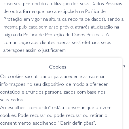
caso seja pretendido a utilização dos seus Dados Pessoais
de outra forma que não a estipulada na Política de
Proteção em vigor na altura da recolha de dados), sendo a
mesma publicada sem aviso prévio, através atualização na
página da Política de Proteção de Dados Pessoais. A
comunicação aos clientes apenas será efetuada se as
alterações assim o justificarem.
Para quaisquer questões ou comentários relacionados com
Cookies
a nossa Política de Proteção ou com a forma como a
Os cookies são utilizados para aceder e armazenar
GRILO PESCA recolhe e usa os seus Dados Pessoais e
informações no seu dispositivo, de modo a oferecer
para exercer os seus direitos relacionados com os seus
conteúdo e anúncios personalizados com base nos
Dados Pessoais recolhidos, contacte-nos para o seguinte
seus dados.
endereço:
geral@grilopesca.pt
Ao escolher "concordo" está a consentir que utilizem
cookies. Pode recusar ou pode recusar ou retirar o
consentimento escolhendo "Gerir definições".