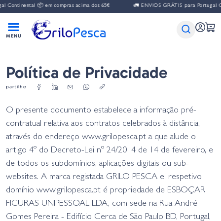
nental 📦 em compras acima dos 65€
🚛 ENVIOS GRÁTIS para Portugal Continent
Política de Privacidade
partilhe
O presente documento estabelece a informação pré-
contratual relativa aos contratos celebrados à distância,
através do endereço www.grilopesca.pt a que alude o
artigo 4º do Decreto-Lei nº 24/2014 de 14 de fevereiro, e
de todos os subdomínios, aplicações digitais ou sub-
websites. A marca registada GRILO PESCA e, respetivo
domínio www.grilopesca.pt é propriedade de ESBOÇAR
FIGURAS UNIPESSOAL LDA, com sede na Rua André
Gomes Pereira - Edifício Cerca de São Paulo BD, Portugal,