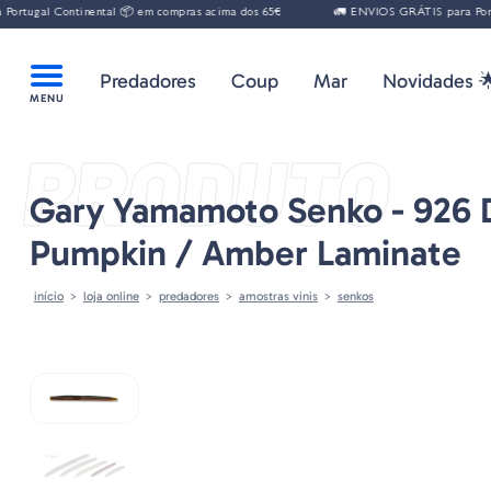
 Continental 📦 em compras acima dos 65€
🚛 ENVIOS GRÁTIS para Portugal Con
Predadores
Coup
Mar
Novidades 
PRODUTO
Gary Yamamoto Senko - 926 
Pumpkin / Amber Laminate
início
loja online
predadores
amostras vinis
senkos