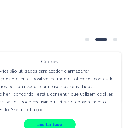
Cookies
€ 6.85
desde
kies são utilizados para aceder e armazenar
031 Blue
Googan Lunker Log - Baby Bass
ações no seu dispositivo, de modo a oferecer conteúdo
senkos
cios personalizados com base nos seus dados.
lher "concordo" está a consentir que utilizem cookies.
ecusar ou pode recusar ou retirar o consentimento
ndo "Gerir definições".
aceitar tudo