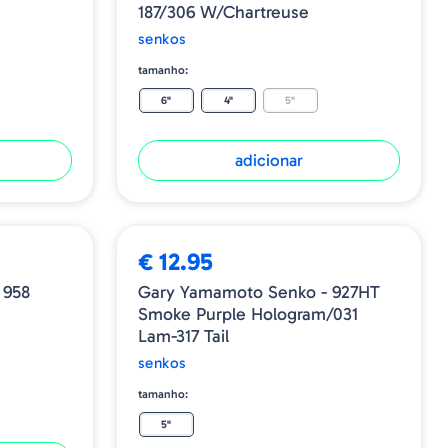
187/306 W/Chartreuse
senkos
tamanho:
6"
4"
5"
adicionar
€ 12.95
 958
Gary Yamamoto Senko - 927HT
Smoke Purple Hologram/031
Lam-317 Tail
senkos
tamanho:
5"