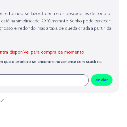
presa responsável da venda na União Europeia, dos produtos da marca,
Geral sobre a Segurança dos Produtos (GPSR):
te tornou-se favorito entre os pescadores de todo o
 está na simplicidade. O Yamamoto Senko pode parecer
rosso e redondo, mas a taxa de queda criada a partir da
impregnado no corpo deixa os peixes loucos.
ntra disponível para compra de momento
sim que o produto se encontre novamente com stock na
enviar