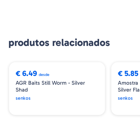
produtos relacionados
➕ OPÇÕES
€ 6.49
€ 5.85
desde
AGR Baits Still Worm - Silver
Amostra 
Shad
Silver Fl
senkos
senkos