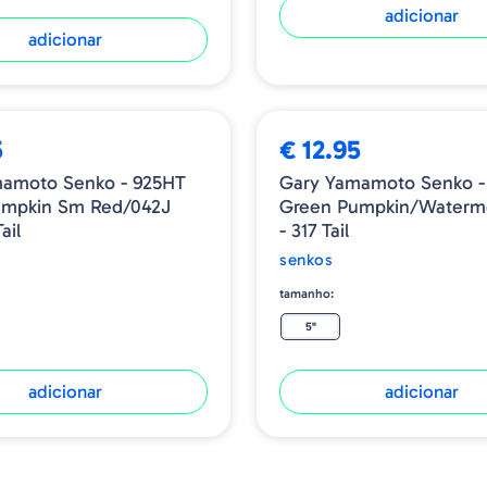
adicionar
adicionar
5
€ 12.95
mamoto Senko - 925HT
Gary Yamamoto Senko -
umpkin Sm Red/042J
Green Pumpkin/Waterm
ail
- 317 Tail
senkos
tamanho:
5"
adicionar
adicionar