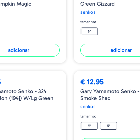
umpkin Magic
Green Gizzard
senkos
tamanho:
5"
adicionar
adicionar
5
€ 12.95
amoto Senko - 324
Gary Yamamoto Senko -
on (194j) W/lg Green
Smoke Shad
senkos
tamanho:
4"
5"