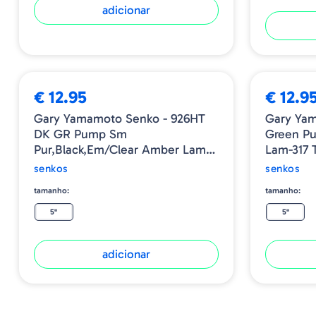
adicionar
€ 12.95
€ 12.9
Gary Yamamoto Senko - 926HT
Gary Ya
DK GR Pump Sm
Green P
Pur,black,em/Clear Amber Lam-
Lam-317 T
317 Tail
senkos
senkos
tamanho:
tamanho:
5"
5"
adicionar