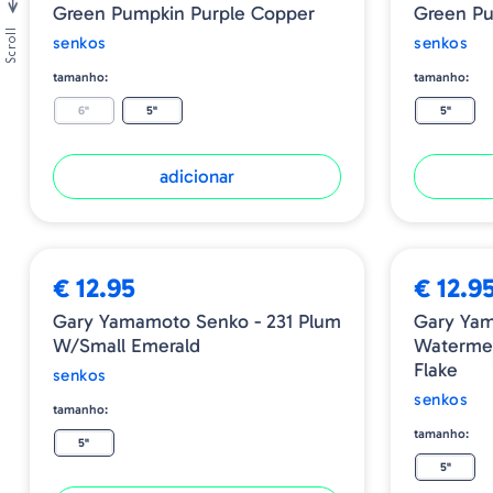
Green Pumpkin Purple Copper
Green P
Scroll
senkos
senkos
tamanho:
tamanho:
6"
5"
5"
adicionar
€ 12.95
€ 12.9
Gary Yamamoto Senko - 231 Plum
Gary Yam
W/Small Emerald
Watermel
Flake
senkos
senkos
tamanho:
tamanho:
5"
5"