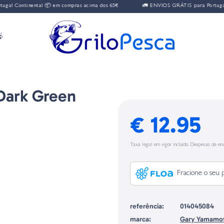
tinental 📦 em compras acima dos 65€
🚛 ENVIOS GRÁTIS para Portugal Contine

Dark Green
€ 12.95
Taxa legal em vigor incluído. Despesas de env
Fracione o seu 
referência:
014045084
marca:
Gary Yamamo