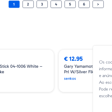
1
2
3
4
5
6
>
€ 12.95
Os coo
Stick 04-1006 White –
Gary Yamamoto Senko - 
inform
ake
Prl W/Silver Flk
e anún
senkos
Ao esco
Pode r
escolhe