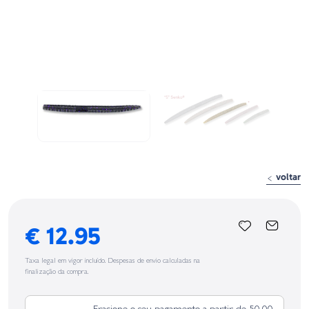
voltar
€ 12.95
Taxa legal em vigor incluído. Despesas de envio calculadas na
finalização da compra.