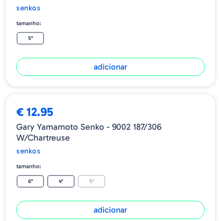
senkos
tamanho:
5"
adicionar
€ 12.95
Gary Yamamoto Senko - 9002 187/306
W/Chartreuse
senkos
tamanho:
6"
4"
5"
adicionar