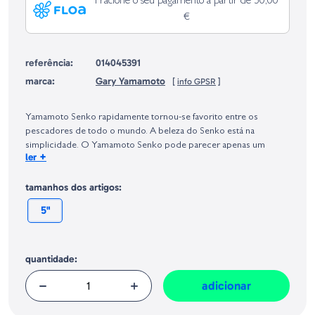
Fracione o seu pagamento a partir de 50,00
€
referência:
014045391
marca:
Gary Yamamoto
[
info GPSR
]
Identificação do fabricante e/ou empresa responsável da venda na União
Europeia, dos produtos da marca, conforme requerido no Regulamento
Yamamoto Senko rapidamente tornou-se favorito entre os
Geral sobre a Segurança dos Produtos (GPSR):
pescadores de todo o mundo. A beleza do Senko está na
simplicidade. O Yamamoto Senko pode parecer apenas um
+
ler
verme plástico grosso e redondo, mas a taxa de queda criada a
partir da grande quantidade de sal impregnado no corpo deixa os
tamanhos dos artigos:
peixes loucos.
5"
quantidade:
adicionar