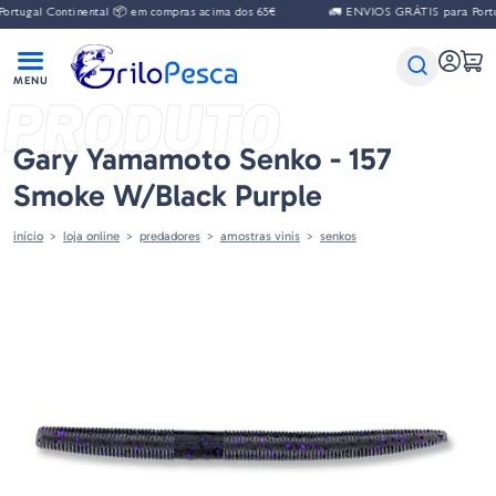
 Continental 📦 em compras acima dos 65€
🚛 ENVIOS GRÁTIS para Portugal Con
PRODUTO
Gary Yamamoto Senko - 157
Smoke W/Black Purple
início
loja online
predadores
amostras vinis
senkos