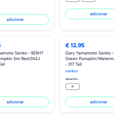
adicionar
adicionar
5
€ 12.95
mamoto Senko - 925HT
Gary Yamamoto Senko -
umpkin Sm Red/042J
Green Pumpkin/Waterm
ail
- 317 Tail
senkos
tamanho:
5"
adicionar
adicionar