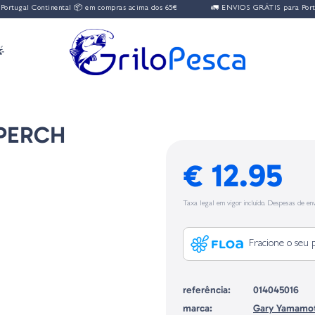
Continental 📦 em compras acima dos 65€
🚛 ENVIOS GRÁTIS para Portugal Cont

 PERCH
€ 12.95
Taxa legal em vigor incluído. Despesas de env
Fracione o seu 
referência:
014045016
marca:
Gary Yamamo