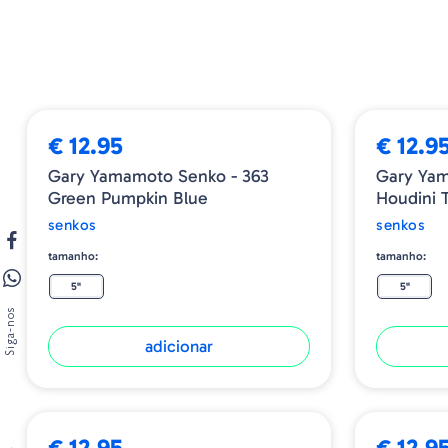
€ 12.95
€ 12.9
Gary Yamamoto Senko - 363
Gary Yam
Green Pumpkin Blue
Houdini 
senkos
senkos
tamanho:
tamanho:
5"
5"
Siga-nos
adicionar
€ 12.95
€ 12.9