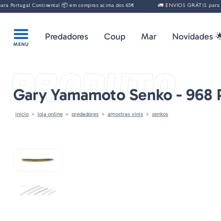
gal Continental 📦 em compras acima dos 65€
🚛 ENVIOS GRÁTIS para Portugal 
Predadores
Coup
Mar
Novidades 
PRODUTO
Gary Yamamoto Senko - 968
início
loja online
predadores
amostras vinis
senkos