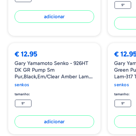
5"
adicionar
€ 12.95
€ 12.9
Gary Yamamoto Senko - 926HT
Gary Ya
DK GR Pump Sm
Green P
Pur,black,em/Clear Amber Lam-
Lam-317 T
317 Tail
senkos
senkos
tamanho:
tamanho:
5"
5"
adicionar