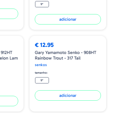
5"
adicionar
€ 12.95
 912HT
Gary Yamamoto Senko - 908HT
elon Lam
Rainbow Trout - 317 Tail
senkos
tamanho:
5"
adicionar