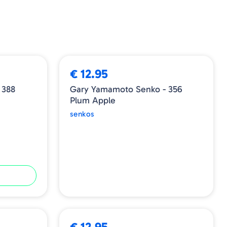
ESGOTADO
€ 12.95
 388
Gary Yamamoto Senko - 356
Plum Apple
senkos
€ 12.95