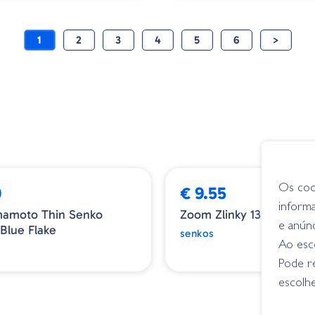
1
2
3
4
5
6
>
Os coo
0
€ 9.55
inform
mamoto Thin Senko
Zoom Zlinky 138-005 Ju
e anún
 Blue Flake
senkos
Ao esco
Pode r
escolhe