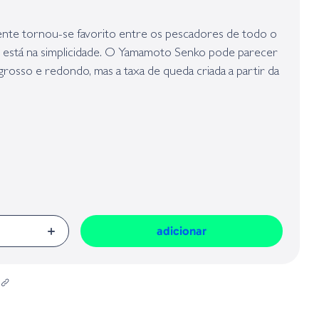
presa responsável da venda na União Europeia, dos produtos da marca,
Geral sobre a Segurança dos Produtos (GPSR):
te tornou-se favorito entre os pescadores de todo o
 está na simplicidade. O Yamamoto Senko pode parecer
rosso e redondo, mas a taxa de queda criada a partir da
impregnado no corpo deixa os peixes loucos.
adicionar