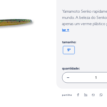
Identificação do fabricante e/ou em
conforme requerido no Regulamento 
Yamamoto Senko rapidamen
mundo. A beleza do Senko
apenas um verme plástico g
+
ler
grande quantidade de sal 
tamanho:
5"
quantidade:
partilhe