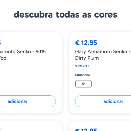
descubra todas as cores
5
€ 12.95
amoto Senko - 9015
Gary Yamamoto Senko -
Too
Dirty Plum
senkos
tamanho:
5"
adicionar
adicionar
5
€ 12.95