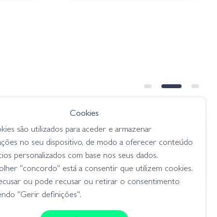
Cookies
kies são utilizados para aceder e armazenar
€ 5.85
ações no seu dispositivo, de modo a oferecer conteúdo
ne Bug
Amostra Stick 04-0201
cios personalizados com base nos seus dados.
Watermelon Seed
lher "concordo" está a consentir que utilizem cookies.
senkos
ecusar ou pode recusar ou retirar o consentimento
ndo "Gerir definições".