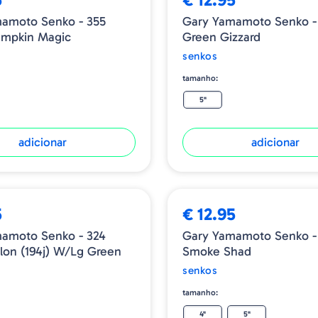
amoto Senko - 355
Gary Yamamoto Senko -
umpkin Magic
Green Gizzard
senkos
tamanho:
5"
adicionar
adicionar
5
€ 12.95
amoto Senko - 324
Gary Yamamoto Senko -
on (194j) W/lg Green
Smoke Shad
senkos
tamanho:
4"
5"