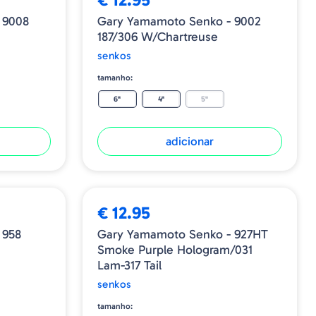
 9008
Gary Yamamoto Senko - 9002
187/306 W/Chartreuse
senkos
tamanho:
6"
4"
5"
adicionar
€ 12.95
 958
Gary Yamamoto Senko - 927HT
Smoke Purple Hologram/031
Lam-317 Tail
senkos
tamanho: