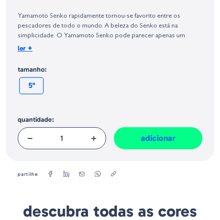
Identificação do fabricante e/ou empresa responsável da venda na União
Europeia, dos produtos da marca, conforme requerido no Regulamento
Yamamoto Senko rapidamente tornou-se favorito entre os
Geral sobre a Segurança dos Produtos (GPSR):
pescadores de todo o mundo. A beleza do Senko está na
simplicidade. O Yamamoto Senko pode parecer apenas um
verme plástico grosso e redondo, mas a taxa de queda criada a
+
ler
partir da grande quantidade de sal impregnado no corpo deixa os
peixes loucos.
tamanho:
5"
quantidade:
adicionar
partilhe
descubra todas as cores