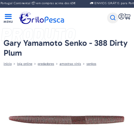
l Continental 📦 em compras acima dos 65€
🚛 ENVIOS GRÁTIS para Portugal Co
PRODUTO
Gary Yamamoto Senko - 388 Dirty
Plum
início
loja online
predadores
amostras vinis
senkos