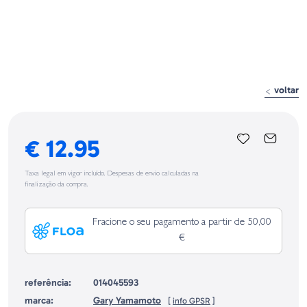
voltar
€ 12.95
Taxa legal em vigor incluído. Despesas de envio calculadas na
finalização da compra.
Fracione o seu pagamento a partir de 50,00
€
referência:
014045593
marca:
Gary Yamamoto
[
info GPSR
]