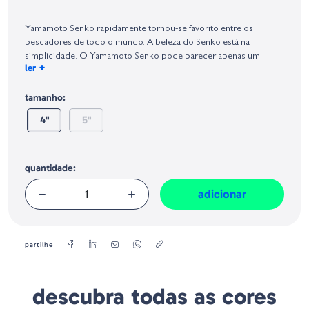
Identificação do fabricante e/ou empresa responsável da venda na União
Europeia, dos produtos da marca, conforme requerido no Regulamento
Yamamoto Senko rapidamente tornou-se favorito entre os
Geral sobre a Segurança dos Produtos (GPSR):
pescadores de todo o mundo. A beleza do Senko está na
simplicidade. O Yamamoto Senko pode parecer apenas um
+
ler
verme plástico grosso e redondo, mas a taxa de queda criada a
partir da grande quantidade de sal impregnado no corpo deixa os
tamanho:
peixes loucos.
4"
5"
quantidade:
adicionar
partilhe
descubra todas as cores