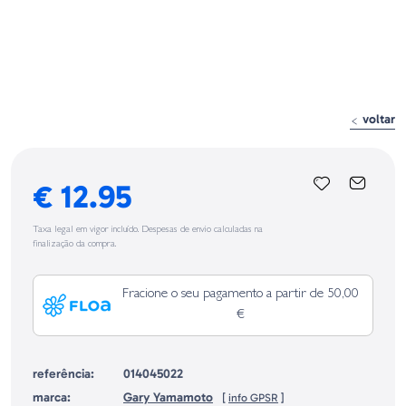
voltar
€ 12.95
Taxa legal em vigor incluído. Despesas de envio calculadas na
finalização da compra.
Fracione o seu pagamento a partir de 50,00
€
referência:
014045022
marca:
Gary Yamamoto
[
info GPSR
]