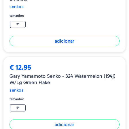
senkos
tamanho:
5"
adicionar
€ 12.95
Gary Yamamoto Senko - 324 Watermelon (194j)
W/lg Green Flake
senkos
tamanho:
5"
adicionar