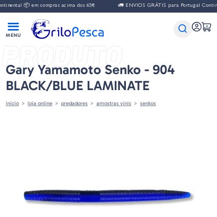
nental 📦 em compras acima dos 65€
🚛 ENVIOS GRÁTIS para Portugal Continen
PRODUTO
Gary Yamamoto Senko - 904
BLACK/BLUE LAMINATE
início
loja online
predadores
amostras vinis
senkos