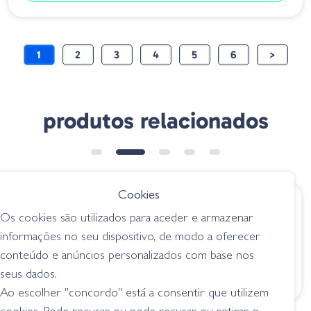
1
2
3
4
5
6
>
produtos relacionados
Cookies
€ 12.70
€ 5.85
Os cookies são utilizados para aceder e armazenar
Gary Yamamoto
Amostra Stick 04-
informações no seu dispositivo, de modo a oferecer
Thin Senko 021Black
0201 Watermelon
conteúdo e anúncios personalizados com base nos
Blue Flake
Seed
seus dados.
senkos
senkos
Ao escolher "concordo" está a consentir que utilizem