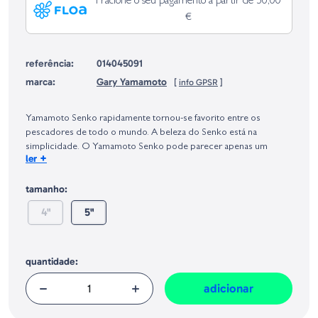
Fracione o seu pagamento a partir de 50,00
€
referência:
014045091
marca:
Gary Yamamoto
[
info GPSR
]
Identificação do fabricante e/ou empresa responsável da venda na União
Europeia, dos produtos da marca, conforme requerido no Regulamento
Yamamoto Senko rapidamente tornou-se favorito entre os
Geral sobre a Segurança dos Produtos (GPSR):
pescadores de todo o mundo. A beleza do Senko está na
simplicidade. O Yamamoto Senko pode parecer apenas um
+
ler
verme plástico grosso e redondo, mas a taxa de queda criada a
partir da grande quantidade de sal impregnado no corpo deixa os
tamanho:
peixes loucos.
4"
5"
quantidade:
adicionar