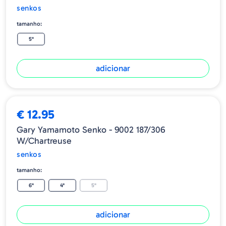
senkos
tamanho:
5"
adicionar
€ 12.95
Gary Yamamoto Senko - 9002 187/306
W/Chartreuse
senkos
tamanho:
6"
4"
5"
adicionar