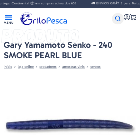
Continental 📦 em compras acima dos 65€
🚛 ENVIOS GRÁTIS para Portugal Cont
PRODUTO
Gary Yamamoto Senko - 240
SMOKE PEARL BLUE
início
loja online
predadores
amostras vinis
senkos