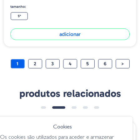
tamanho:
5"
adicionar
1
2
3
4
5
6
>
produtos relacionados
Cookies
€ 6.60
€ 5.85
desde
Os cookies são utilizados para aceder e armazenar