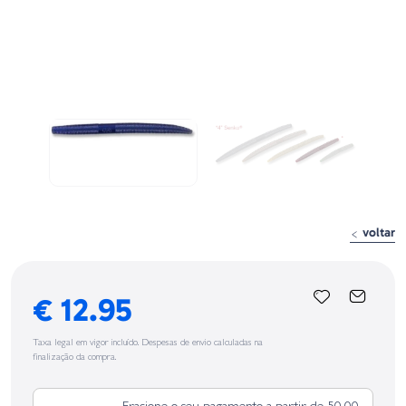
voltar
€ 12.95
Taxa legal em vigor incluído. Despesas de envio calculadas na
finalização da compra.