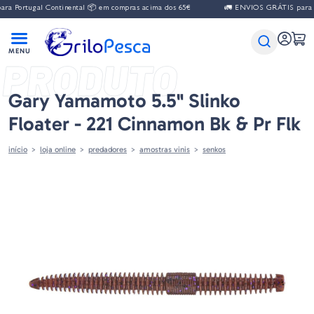
 Portugal Continental 📦 em compras acima dos 65€
🚛 ENVIOS GRÁTIS para Por
PRODUTO
Gary Yamamoto 5.5" Slinko
Floater - 221 Cinnamon Bk & Pr Flk
início
loja online
predadores
amostras vinis
senkos