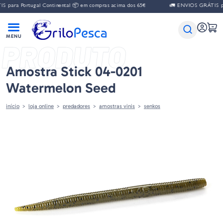
 para Portugal Continental 📦 em compras acima dos 65€
🚛 ENVIOS GRÁTIS par
PRODUTO
Amostra Stick 04-0201
Watermelon Seed
início
loja online
predadores
amostras vinis
senkos