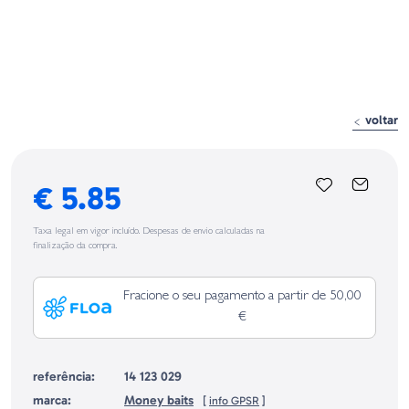
voltar
€ 5.85
Taxa legal em vigor incluído. Despesas de envio calculadas na
finalização da compra.
Fracione o seu pagamento a partir de 50,00
€
referência:
14 123 029
marca:
Money baits
[
info GPSR
]