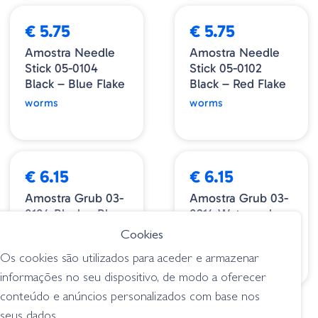
€ 5.75
€ 5.75
Amostra Needle
Amostra Needle
Stick 05-0104
Stick 05-0102
Black – Blue Flake
Black – Red Flake
worms
worms
€ 6.15
€ 6.15
Amostra Grub 03-
Amostra Grub 03-
0104 Black – Blue
0214 Watermelon
Flake
– Black/Red Flake
Cookies
grubs
grubs
Os cookies são utilizados para aceder e armazenar
informações no seu dispositivo, de modo a oferecer
conteúdo e anúncios personalizados com base nos
1
2
3
>
seus dados.