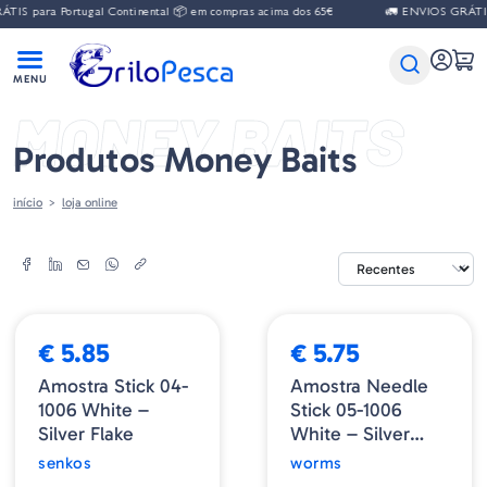
IS para Portugal Continental 📦 em compras acima dos 65€
🚛 ENVIOS GRÁTIS 
MONEY BAITS
Produtos Money Baits
início
loja online
€ 5.85
€ 5.75
Amostra Stick 04-
Amostra Needle
1006 White –
Stick 05-1006
Silver Flake
White – Silver
Flake
senkos
worms