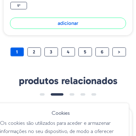
5"
adicionar
1
2
3
4
5
6
>
produtos relacionados
Cookies
€ 9.55
€ 6.60
desde
Os cookies são utilizados para aceder e armazenar
Zoom Zlinky 138-
Yum Dinger YDG -
informações no seu dispositivo, de modo a oferecer
005 June Bug
02 Watermelon/Red