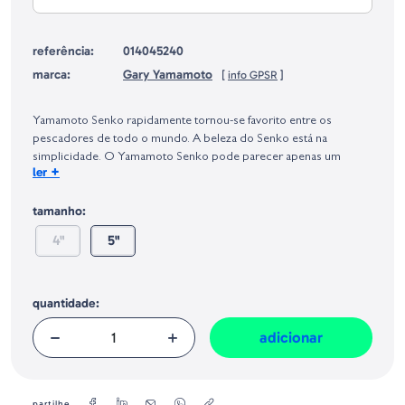
referência:
014045240
marca:
Gary Yamamoto
[
info GPSR
]
Identificação do fabricante e/ou empresa responsável da venda na União
Europeia, dos produtos da marca, conforme requerido no Regulamento
Yamamoto Senko rapidamente tornou-se favorito entre os
Geral sobre a Segurança dos Produtos (GPSR):
pescadores de todo o mundo. A beleza do Senko está na
simplicidade. O Yamamoto Senko pode parecer apenas um
+
ler
verme plástico grosso e redondo, mas a taxa de queda criada a
partir da grande quantidade de sal impregnado no corpo deixa os
tamanho:
peixes loucos.
4"
5"
quantidade:
adicionar
partilhe