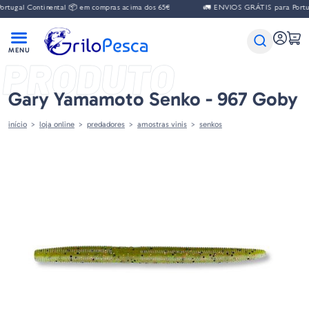
 Continental 📦 em compras acima dos 65€
🚛 ENVIOS GRÁTIS para Portugal Con
PRODUTO
Gary Yamamoto Senko - 967 Goby
início
loja online
predadores
amostras vinis
senkos