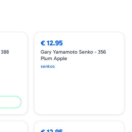
ESGOTADO
€ 12.95
 388
Gary Yamamoto Senko - 356
Plum Apple
senkos
€ 12.95