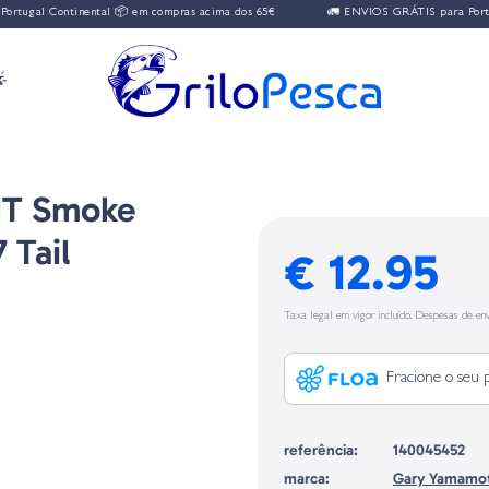
ugal Continental 📦 em compras acima dos 65€
🚛 ENVIOS GRÁTIS para Portugal

HT Smoke
 Tail
€ 12.95
Taxa legal em vigor incluído. Despesas de env
Fracione o seu 
referência:
140045452
marca:
Gary Yamamo