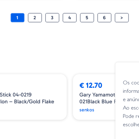
1
2
3
4
5
6
>
Os coo
€ 12.70
inform
Stick 04-0219
Gary Yamamoto Thin Se
e anún
on – Black/Gold Flake
021Black Blue Flake
Ao esco
senkos
Pode r
escolhe