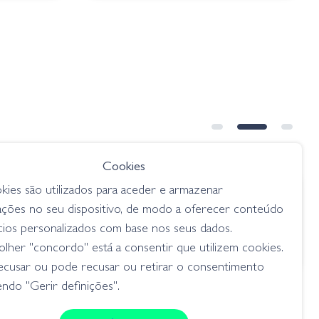
Cookies
kies são utilizados para aceder e armazenar
€ 10.45
ações no seu dispositivo, de modo a oferecer conteúdo
nko
Gary Yamamoto Ned Senko
cios personalizados com base nos seus dados.
Floater 3" - 356 Plum Apple
lher "concordo" está a consentir que utilizem cookies.
senkos
ecusar ou pode recusar ou retirar o consentimento
ndo "Gerir definições".