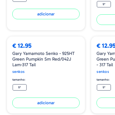
5"
adicionar
€ 12.95
€ 12.9
Gary Yamamoto Senko - 925HT
Gary Yam
Green Pumpkin Sm Red/042J
Green P
Lam-317 Tail
- 317 Tail
senkos
senkos
tamanho:
tamanho:
5"
5"
adicionar