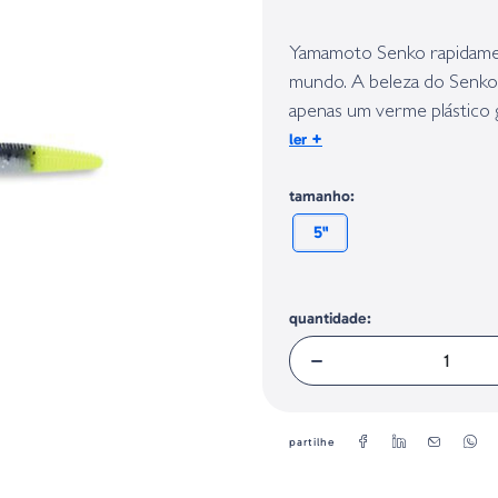
Identificação do fabricante e/ou em
conforme requerido no Regulamento 
Yamamoto Senko rapidamen
mundo. A beleza do Senko
apenas um verme plástico g
+
ler
grande quantidade de sal 
tamanho:
5"
quantidade:
partilhe