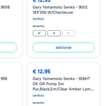
 9008
Gary Yamamoto Senko - 9002
187/306 W/Chartreuse
senkos
tamanho:
6"
4"
5"
adicionar
€ 12.95
 958
Gary Yamamoto Senko - 926HT
DK GR Pump Sm
Pur,black,em/Clear Amber Lam-
317 Tail
senkos
tamanho: