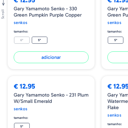
Gary Yamamoto Senko - 330
Gary Yam
Scroll
Green Pumpkin Purple Copper
Green P
senkos
senkos
tamanho:
tamanho:
6"
5"
5"
adicionar
€ 12.95
€ 12.9
Gary Yamamoto Senko - 231 Plum
Gary Yam
W/Small Emerald
Watermel
Flake
senkos
senkos
tamanho:
tamanho:
5"