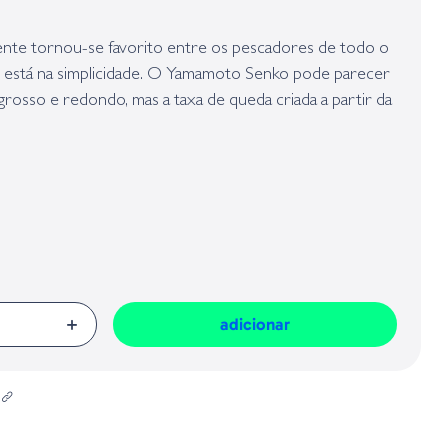
presa responsável da venda na União Europeia, dos produtos da marca,
Geral sobre a Segurança dos Produtos (GPSR):
te tornou-se favorito entre os pescadores de todo o
 está na simplicidade. O Yamamoto Senko pode parecer
rosso e redondo, mas a taxa de queda criada a partir da
impregnado no corpo deixa os peixes loucos.
adicionar