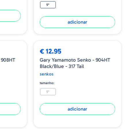
5"
adicionar
€ 12.95
 908HT
Gary Yamamoto Senko - 904HT
Black/Blue - 317 Tail
senkos
tamanho:
5"
adicionar