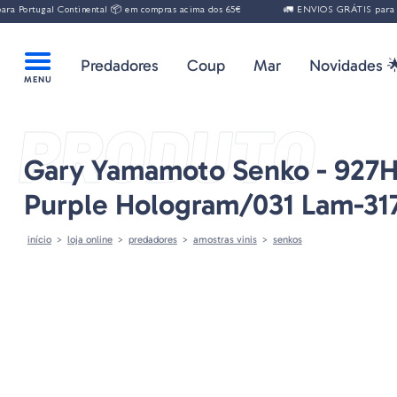
Portugal Continental 📦 em compras acima dos 65€
🚛 ENVIOS GRÁTIS para Port
Predadores
Coup
Mar
Novidades 
PRODUTO
Gary Yamamoto Senko - 927
Purple Hologram/031 Lam-317
início
loja online
predadores
amostras vinis
senkos