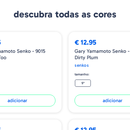
descubra todas as cores
5
€ 12.95
amoto Senko - 9015
Gary Yamamoto Senko -
Too
Dirty Plum
senkos
tamanho:
5"
adicionar
adicionar
5
€ 12.95