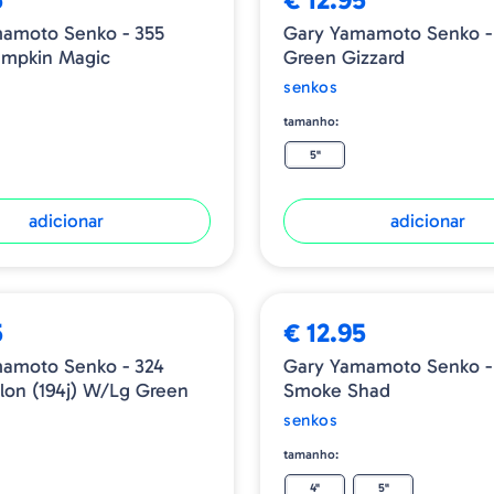
amoto Senko - 355
Gary Yamamoto Senko -
umpkin Magic
Green Gizzard
senkos
tamanho:
5"
adicionar
adicionar
5
€ 12.95
amoto Senko - 324
Gary Yamamoto Senko -
on (194j) W/lg Green
Smoke Shad
senkos
tamanho:
4"
5"