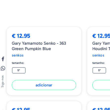
€ 12.95
€ 12.9
Gary Yamamoto Senko - 363
Gary Yam
Green Pumpkin Blue
Houdini 
senkos
senkos
tamanho:
tamanho:
5"
5"
Siga-nos
adicionar
€ 12.95
€ 12.9