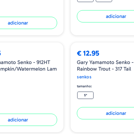
adicionar
adicionar
5
€ 12.95
amoto Senko - 912HT
Gary Yamamoto Senko -
umpkin/Watermelon Lam
Rainbow Trout - 317 Tail
senkos
tamanho:
5"
adicionar
adicionar