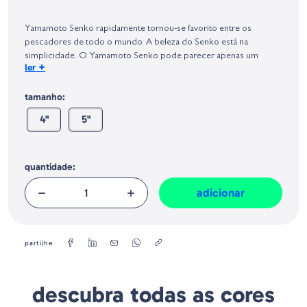
Identificação do fabricante e/ou empresa responsável da venda na União
Europeia, dos produtos da marca, conforme requerido no Regulamento
Yamamoto Senko rapidamente tornou-se favorito entre os
Geral sobre a Segurança dos Produtos (GPSR):
pescadores de todo o mundo. A beleza do Senko está na
simplicidade. O Yamamoto Senko pode parecer apenas um
+
ler
verme plástico grosso e redondo, mas a taxa de queda criada a
partir da grande quantidade de sal impregnado no corpo deixa os
tamanho:
peixes loucos.
4"
5"
quantidade:
adicionar
partilhe
descubra todas as cores