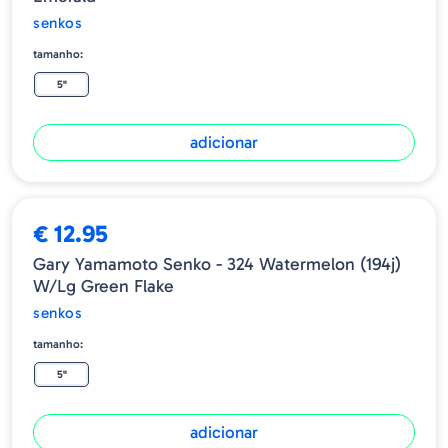
senkos
tamanho:
5"
adicionar
€ 12.95
Gary Yamamoto Senko - 324 Watermelon (194j)
W/lg Green Flake
senkos
tamanho:
5"
adicionar