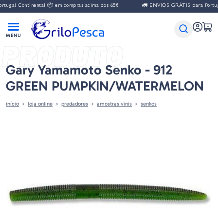
Continental 📦 em compras acima dos 65€
🚛 ENVIOS GRÁTIS para Portugal Con
PRODUTO
Gary Yamamoto Senko - 912
GREEN PUMPKIN/WATERMELON
início
loja online
predadores
amostras vinis
senkos