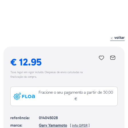
voltar
€ 12.95
Taxa legal em vigor incluído. Despesas de envio calculadas na
finalização da compra.
Fracione o seu pagamento a partir de 50,00
€
referência:
014045028
marca:
Gary Yamamoto
[
info GPSR
]