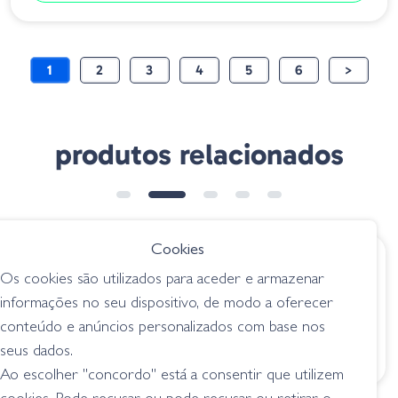
1
2
3
4
5
6
>
produtos relacionados
Cookies
€ 12.95
€ 12.70
Os cookies são utilizados para aceder e armazenar
Gary Yamamoto
Gary Yamamoto
informações no seu dispositivo, de modo a oferecer
Senko - 031 Blue Prl
Thin Senko 021Black
conteúdo e anúncios personalizados com base nos
W/Silver Flk
Blue Flake
seus dados.
senkos
senkos
Ao escolher "concordo" está a consentir que utilizem