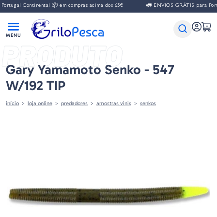
l Continental 📦 em compras acima dos 65€
🚛 ENVIOS GRÁTIS para Portugal Co
PRODUTO
Gary Yamamoto Senko - 547
W/192 TIP
início
loja online
predadores
amostras vinis
senkos