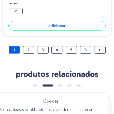
tamanho:
5"
adicionar
1
2
3
4
5
6
>
produtos relacionados
Cookies
€ 12.95
€ 12.95
Os cookies são utilizados para aceder e armazenar
Gary Yamamoto
Gary Yamamoto 5.5"