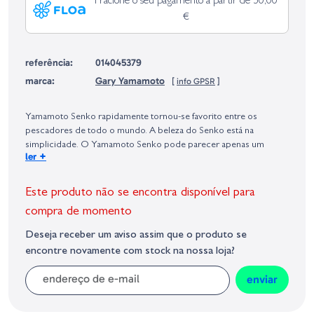
Fracione o seu pagamento a partir de 50,00
€
referência:
014045379
marca:
Gary Yamamoto
[
info GPSR
]
Identificação do fabricante e/ou empresa responsável da venda na União
Europeia, dos produtos da marca, conforme requerido no Regulamento
Yamamoto Senko rapidamente tornou-se favorito entre os
Geral sobre a Segurança dos Produtos (GPSR):
pescadores de todo o mundo. A beleza do Senko está na
simplicidade. O Yamamoto Senko pode parecer apenas um
+
ler
verme plástico grosso e redondo, mas a taxa de queda criada a
partir da grande quantidade de sal impregnado no corpo deixa os
peixes loucos.
Este produto não se encontra disponível para
compra de momento
Deseja receber um aviso assim que o produto se
encontre novamente com stock na nossa loja?
enviar