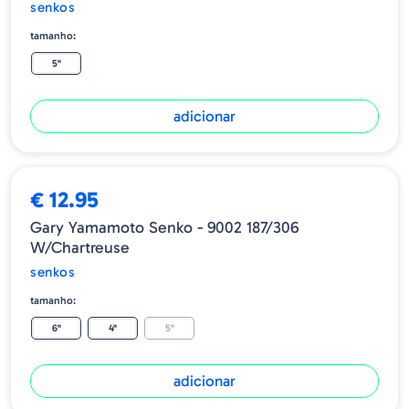
senkos
tamanho:
5"
adicionar
€ 12.95
Gary Yamamoto Senko - 9002 187/306
W/Chartreuse
senkos
tamanho:
6"
4"
5"
adicionar