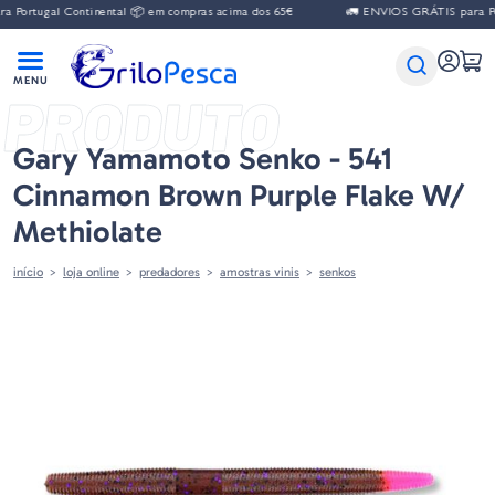
gal Continental 📦 em compras acima dos 65€
🚛 ENVIOS GRÁTIS para Portugal
PRODUTO
Gary Yamamoto Senko - 541
Cinnamon Brown Purple Flake W/
Methiolate
início
loja online
predadores
amostras vinis
senkos