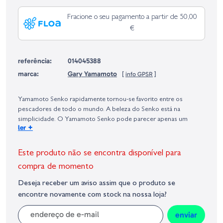
Fracione o seu pagamento a partir de 50,00
€
referência:
014045388
marca:
Gary Yamamoto
[
info GPSR
]
Identificação do fabricante e/ou empresa responsável da venda na União
Europeia, dos produtos da marca, conforme requerido no Regulamento
Yamamoto Senko rapidamente tornou-se favorito entre os
Geral sobre a Segurança dos Produtos (GPSR):
pescadores de todo o mundo. A beleza do Senko está na
simplicidade. O Yamamoto Senko pode parecer apenas um
+
ler
verme plástico grosso e redondo, mas a taxa de queda criada a
partir da grande quantidade de sal impregnado no corpo deixa os
peixes loucos.
Este produto não se encontra disponível para
compra de momento
Deseja receber um aviso assim que o produto se
encontre novamente com stock na nossa loja?
enviar