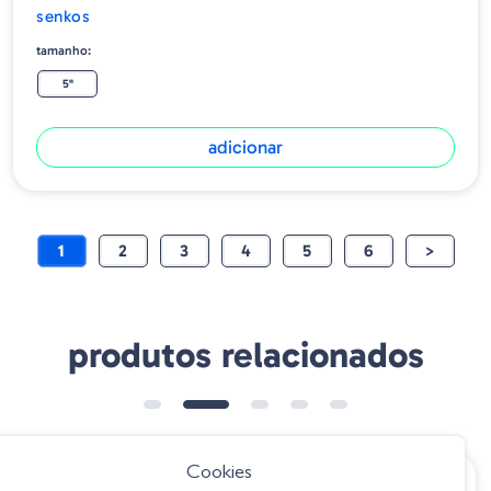
senkos
tamanho:
5"
adicionar
1
2
3
4
5
6
>
produtos relacionados
Cookies