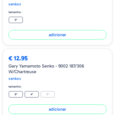
senkos
tamanho:
5"
adicionar
€ 12.95
Gary Yamamoto Senko - 9002 187/306
W/Chartreuse
senkos
tamanho:
6"
4"
5"
adicionar