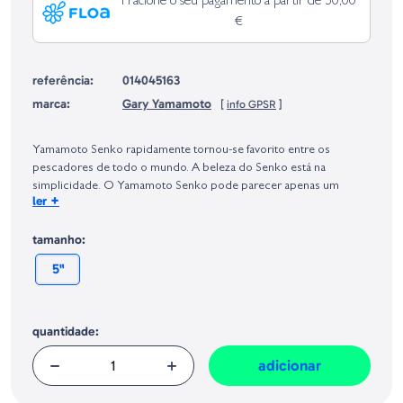
Fracione o seu pagamento a partir de 50,00
€
referência:
014045163
marca:
Gary Yamamoto
[
info GPSR
]
Identificação do fabricante e/ou empresa responsável da venda na União
Europeia, dos produtos da marca, conforme requerido no Regulamento
Yamamoto Senko rapidamente tornou-se favorito entre os
Geral sobre a Segurança dos Produtos (GPSR):
pescadores de todo o mundo. A beleza do Senko está na
simplicidade. O Yamamoto Senko pode parecer apenas um
+
ler
verme plástico grosso e redondo, mas a taxa de queda criada a
partir da grande quantidade de sal impregnado no corpo deixa os
tamanho:
peixes loucos.
5"
quantidade:
adicionar