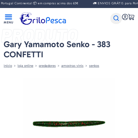
l Continental 📦 em compras acima dos 65€
🚛 ENVIOS GRÁTIS para Portugal Co
PRODUTO
Gary Yamamoto Senko - 383
CONFETTI
início
loja online
predadores
amostras vinis
senkos