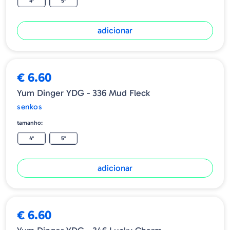
4"
5"
adicionar
€ 6.60
Yum Dinger YDG - 336 Mud Fleck
senkos
tamanho:
4"
5"
adicionar
ESGOTADO
€ 6.60