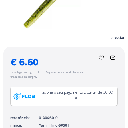
voltar
€ 6.60
Taxa legal em vigor incluído. Despesas de envio calculadas na
finalização da compra.
Fracione o seu pagamento a partir de 50,00
€
referência:
014046010
marca:
Yum
[
info GPSR
]