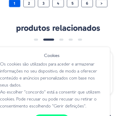
1
2
3
4
5
6
>
produtos relacionados
Cookies
€ 6.85
€ 12.95
desde
Os cookies são utilizados para aceder e armazenar
Googan Lunker Log
Gary Yamamoto 5.5"
informações no seu dispositivo, de modo a oferecer
- Baby Bass
Slinko Floater - 221
conteúdo e anúncios personalizados com base nos
Cinnamon Bk & Pr
senkos
Flk
seus dados.
senkos
Ao escolher "concordo" está a consentir que utilizem
cookies. Pode recusar ou pode recusar ou retirar o
consentimento escolhendo "Gerir definições".
condições de venda
livro de reclamações