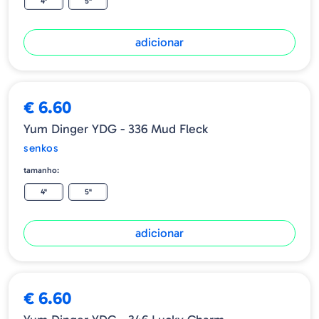
4"
5"
adicionar
€ 6.60
Yum Dinger YDG - 336 Mud Fleck
senkos
tamanho:
4"
5"
adicionar
ESGOTADO
€ 6.60