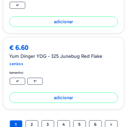
4"
adicionar
€ 6.60
Yum Dinger YDG - 325 Junebug Red Flake
senkos
tamanho:
4"
5"
adicionar
1
2
3
4
5
6
>