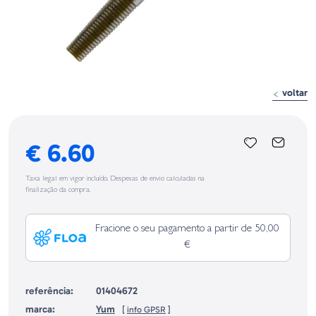
voltar
€ 6.60
Taxa legal em vigor incluído. Despesas de envio calculadas na
finalização da compra.
Fracione o seu pagamento a partir de 50,00
€
referência:
01404672
marca:
Yum
[
info GPSR
]