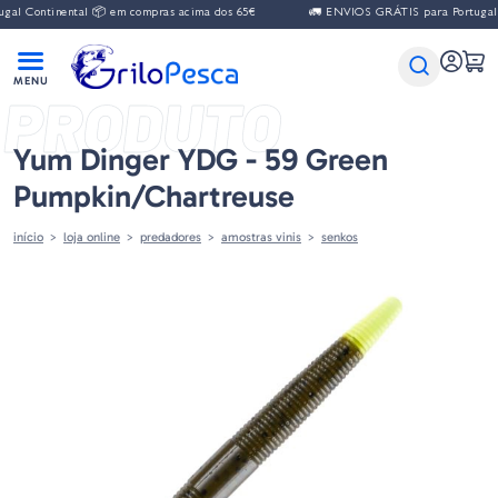
l Continental 📦 em compras acima dos 65€
🚛 ENVIOS GRÁTIS para Portugal Co
PRODUTO
Yum Dinger YDG - 59 Green
Pumpkin/Chartreuse
início
loja online
predadores
amostras vinis
senkos