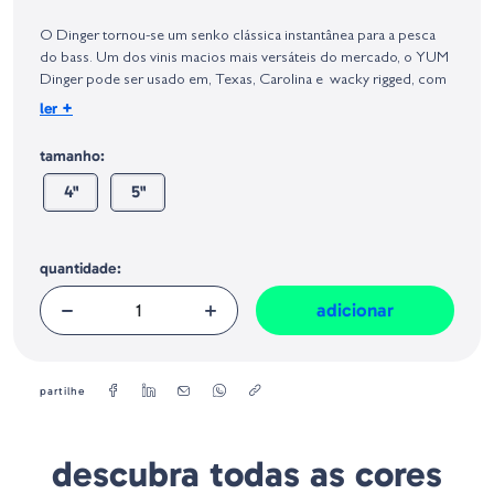
Identificação do fabricante e/ou empresa responsável da venda na União
Europeia, dos produtos da marca, conforme requerido no Regulamento
O Dinger tornou-se um senko clássica instantânea para a pesca
Geral sobre a Segurança dos Produtos (GPSR):
do bass. Um dos vinis macios mais versáteis do mercado, o YUM
Dinger pode ser usado em, Texas, Carolina e wacky rigged, com
peso ou sem peso, e apanha bass quando outras amostras falham.
+
ler
Este senko de vinil macio apresenta uma ação realista muito sutil
que mesmo os peixes altamente pressionados não conseguem
tamanho:
resistir. Os YUM Dingers têm um slot de anzol exclusivo que
4"
5"
oferece melhores conexões e são mais resistentes do que
amostras semelhantes - para que você obtenha mais peixes por
amostra do que qualquer outra.
quantidade:
adicionar
partilhe
descubra todas as cores