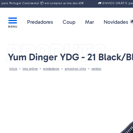
ugal Continental 📦 em compras acima dos 65€
🚛 ENVIOS GRÁTIS para Portuga
Predadores
Coup
Mar
Novidades 
PRODUTO
Yum Dinger YDG - 21 Black/B
início
loja online
predadores
amostras vinis
senkos