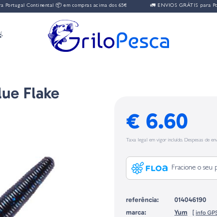
l Continental 📦 em compras acima dos 65€
🚛 ENVIOS GRÁTIS para Portugal Co

lue Flake
€ 6.60
Taxa legal em vigor incluído. Despesas de env
Fracione o seu 
referência:
014046190
marca:
Yum
[
info GP