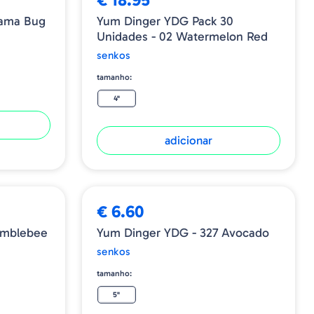
Bama Bug
Yum Dinger YDG Pack 30
Unidades - 02 Watermelon Red
senkos
tamanho:
4"
adicionar
€ 6.60
Yum Dinger YDG - 327 Avocado
senkos
tamanho:
5"