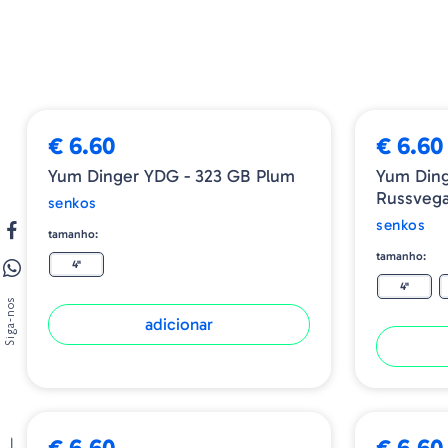
€ 6.60
€ 6.60
Yum Dinger YDG - 323 GB Plum
Yum Dinger
Russveg
senkos
senkos
tamanho:
tamanho:
4"
4"
Siga-nos
adicionar
€ 6.60
€ 6.60