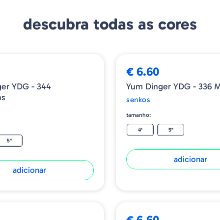
descubra todas as cores
€ 6.60
 YDG - 344
Yum Dinger YD
as
senkos
tamanho:
4"
5"
5"
adicionar
adicionar
€ 6.60