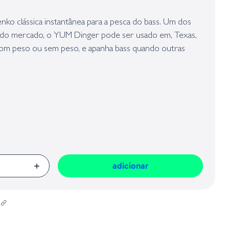
presa responsável da venda na União Europeia, dos produtos da marca,
Geral sobre a Segurança dos Produtos (GPSR):
ko clássica instantânea para a pesca do bass. Um dos
is do mercado, o YUM Dinger pode ser usado em, Texas,
com peso ou sem peso, e apanha bass quando outras
 de vinil macio apresenta uma ação realista muito sutil
mente pressionados não conseguem resistir. Os YUM
zol exclusivo que oferece melhores conexões e são
mostras semelhantes - para que você obtenha mais
 qualquer outra.
adicionar