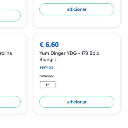
adicionar
€ 6.60
Yum Dinger YDG - 179 Bold
Bluegill
senkos
tamanho:
5"
adicionar