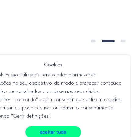
Cookies
€ 12.95
kies são utilizados para aceder e armazenar
nko 157
Gary Yamamoto 5.5" Slinko
ações no seu dispositivo, de modo a oferecer conteúdo
e
Floater - 221 Cinnamon Bk & Pr
cios personalizados com base nos seus dados.
Flk
lher "concordo" está a consentir que utilizem cookies.
senkos
ecusar ou pode recusar ou retirar o consentimento
ndo "Gerir definições".
aceitar tudo