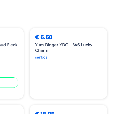
ESGOTADO
€ 6.60
G - 336 Mud Fleck
Yum Dinger YDG - 346 Lucky
Charm
senkos
€ 18.95