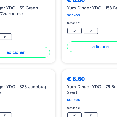
G - 59 Green
Yum Dinger YDG - 153 
Chartreuse
senkos
tamanho:
4"
5"
5"
adicionar
adicionar
€ 6.60
 - 325 Junebug
Yum Dinger YDG - 76 Bumblebee
e
Swirl
senkos
tamanho:
5"
4"
5"