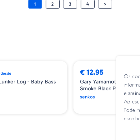
1
2
3
4
>
€ 12.95
desde
Os coo
unker Log - Baby Bass
Gary Yamamoto Swim Se
inform
Smoke Black Purple Flak
e anún
senkos
Ao esco
Pode r
escolhe