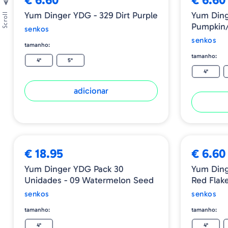
Yum Dinger YDG - 329 Dirt Purple
Yum Dinger YD
Scroll
Pumpkin/
senkos
senkos
tamanho:
tamanho:
4"
5"
4"
adicionar
€ 18.95
€ 6.60
Yum Dinger YDG Pack 30
Yum Dinger YDG
Unidades - 09 Watermelon Seed
Red Flak
senkos
senkos
tamanho:
tamanho:
4"
4"