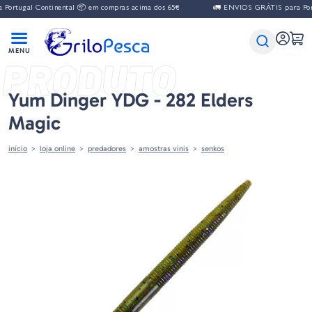
al Continental 📦 em compras acima dos 65€
🚛 ENVIOS GRÁTIS para Portugal C
PRODUTO
Yum Dinger YDG - 282 Elders
Magic
início
loja online
predadores
amostras vinis
senkos