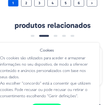
1
2
3
4
5
6
>
produtos relacionados
Cookies
€ 7.65
€ 5.85
Os cookies são utilizados para aceder e armazenar
Zoom Beatdown
Amostra Stick 04-
informações no seu dispositivo, de modo a oferecer
139-054
0201 Watermelon
conteúdo e anúncios personalizados com base nos
Watermelon Red
Seed
seus dados.
senkos
senkos
Ao escolher "concordo" está a consentir que utilizem
cookies. Pode recusar ou pode recusar ou retirar o
consentimento escolhendo "Gerir definições".
condições de venda
livro de reclamações