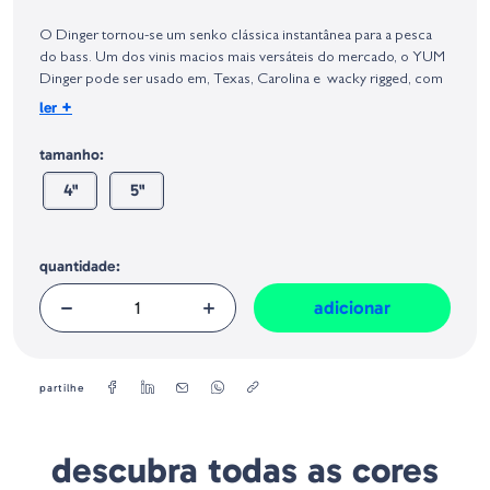
Identificação do fabricante e/ou empresa responsável da venda na União
Europeia, dos produtos da marca, conforme requerido no Regulamento
O Dinger tornou-se um senko clássica instantânea para a pesca
Geral sobre a Segurança dos Produtos (GPSR):
do bass. Um dos vinis macios mais versáteis do mercado, o YUM
Dinger pode ser usado em, Texas, Carolina e wacky rigged, com
peso ou sem peso, e apanha bass quando outras amostras falham.
+
ler
Este senko de vinil macio apresenta uma ação realista muito sutil
que mesmo os peixes altamente pressionados não conseguem
tamanho:
resistir. Os YUM Dingers têm um slot de anzol exclusivo que
4"
5"
oferece melhores conexões e são mais resistentes do que
amostras semelhantes - para que você obtenha mais peixes por
amostra do que qualquer outra.
quantidade:
adicionar
partilhe
descubra todas as cores