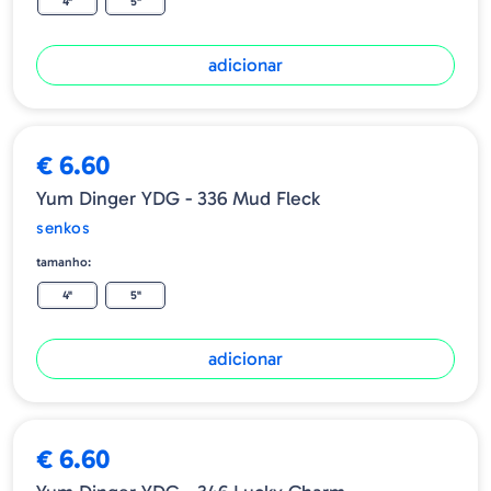
4"
5"
adicionar
€ 6.60
Yum Dinger YDG - 336 Mud Fleck
senkos
tamanho:
4"
5"
adicionar
ESGOTADO
€ 6.60