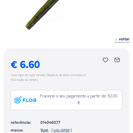
voltar
€ 6.60
Taxa legal em vigor incluído. Despesas de envio calculadas na
finalização da compra.
Fracione o seu pagamento a partir de 50,00
€
referência:
014046077
marca:
Yum
[
info GPSR
]