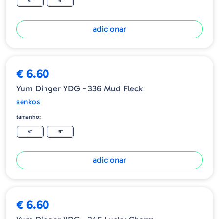
4"
5"
adicionar
€ 6.60
Yum Dinger YDG - 336 Mud Fleck
senkos
tamanho:
4"
5"
adicionar
ESGOTADO
€ 6.60