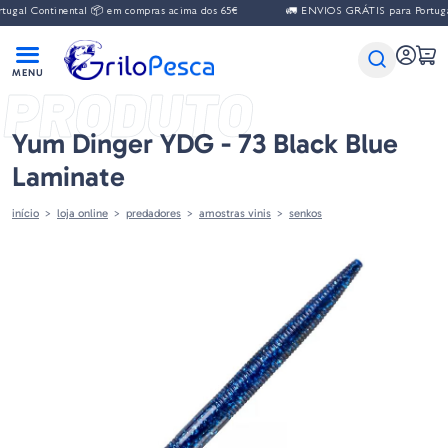
al Continental 📦 em compras acima dos 65€
🚛 ENVIOS GRÁTIS para Portugal C
PRODUTO
Yum Dinger YDG - 73 Black Blue
Laminate
início
loja online
predadores
amostras vinis
senkos