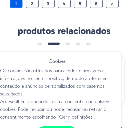
1
2
3
4
5
6
>
produtos relacionados
Cookies
€ 5.85
€ 7.65
Os cookies são utilizados para aceder e armazenar
Amostra Stick 04-
Zoom Beatdown
informações no seu dispositivo, de modo a oferecer
0201 Watermelon
139-054
conteúdo e anúncios personalizados com base nos
Seed
Watermelon Red
seus dados.
senkos
senkos
Ao escolher "concordo" está a consentir que utilizem
cookies. Pode recusar ou pode recusar ou retirar o
consentimento escolhendo "Gerir definições".
condições de venda
livro de reclamações