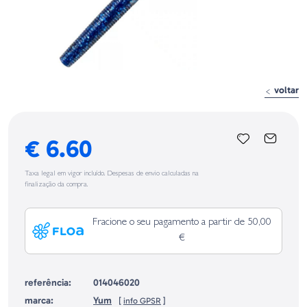
voltar
€ 6.60
Taxa legal em vigor incluído. Despesas de envio calculadas na
finalização da compra.
Fracione o seu pagamento a partir de 50,00
€
referência:
014046020
marca:
Yum
[
info GPSR
]