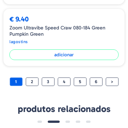
€ 9.40
Zoom Ultravibe Speed Craw 080-184 Green
Pumpkin Green
lagostins
adicionar
1
2
3
4
5
6
>
produtos relacionados