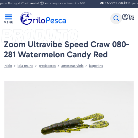
tugal Continental 📦 em compras acima dos 65€
🚛 ENVIOS GRÁTIS para Portug
PRODUTO
Zoom Ultravibe Speed Craw 080-
281 Watermelon Candy Red
início
loja online
predadores
amostras vinis
lagostins