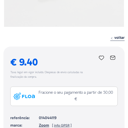
voltar
€ 9.40
Taxa legal em vigor incluído. Despesas de envio calculadas na
finalização da compra.
Fracione o seu pagamento a partir de 50,00
€
referência:
014044119
marca:
Zoom
[
info GPSR
]