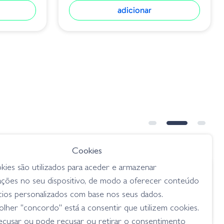
adicionar
Cookies
kies são utilizados para aceder e armazenar
€ 8.95
ações no seu dispositivo, de modo a oferecer conteúdo
7.6cm Pjb
Barbute 28 Scappenon
cios personalizados com base nos seus dados.
lagostins
lher "concordo" está a consentir que utilizem cookies.
ecusar ou pode recusar ou retirar o consentimento