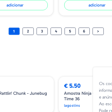
adicionar
adicionar
1
2
3
4
5
6
>
Os coo
€ 5.50
inform
attlin' Chunk - Junebug
Amostra Ninja Craw 3´´
e anún
Time 36
Ao esco
lagostins
Pode r