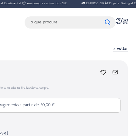
nental 📦 em compras acima dos 65€
🚛 ENVIOS GRÁTIS para Portugal Continen
voltar
io calculadas na finalização da compra.
pagamento a partir de 50,00 €
GPSR
]