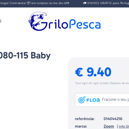
ontinental 📦 em compras acima dos 65€
🚛 ENVIOS GRÁTIS para Portugal Conti

080-115 Baby
€ 9.40
Taxa legal em vigor incluído. Despesas de env
Fracione o seu 
referência:
014044216
marca:
Zoom
[
info 