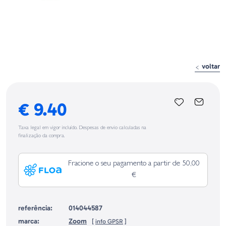
voltar
€ 9.40
Taxa legal em vigor incluído. Despesas de envio calculadas na
finalização da compra.
Fracione o seu pagamento a partir de 50,00
€
referência:
014044587
marca:
Zoom
[
info GPSR
]