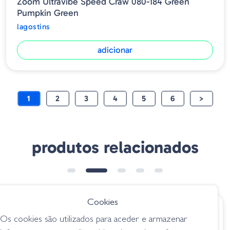
Zoom Ultravibe Speed Craw 080-184 Green
Pumpkin Green
lagostins
adicionar
1
2
3
4
5
6
>
produtos relacionados
➕ OPÇÕES
Cookies
€ 9.45
€ 8.95
Os cookies são utilizados para aceder e armazenar
Amostra Ring
Zman CrawZ TRD