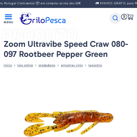
gal Continental 📦 em compras acima dos 65€
🚛 ENVIOS GRÁTIS para Portugal 
PRODUTO
Zoom Ultravibe Speed Craw 080-
097 Rootbeer Pepper Green
início
loja online
predadores
amostras vinis
lagostins