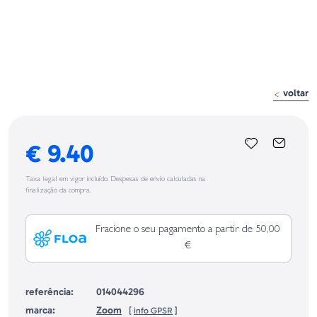
voltar
€ 9.40
Taxa legal em vigor incluído. Despesas de envio calculadas na
finalização da compra.
Fracione o seu pagamento a partir de 50,00
€
referência:
014044296
marca:
Zoom
[
info GPSR
]