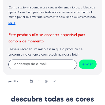
Identificação do fabricante e/ou empresa responsável da venda na União
Europeia, dos produtos da marca, conforme requerido no Regulamento
Com a sua forma compacta e caudas de remo rápido, o Ultravibe
Geral sobre a Segurança dos Produtos (GPSR):
Speed Craw é um pau para toda obra e um mestre de muitos. É
ótimo por si só, arrastado lentamente pelo fundo ou arremessado
em uma capa pesada, mas você também pode fixá-lo na parte de
+
ler
trás de um Swim Jig ou um Vibrating Jig para o trailer mais mortal
de todos os tempos.
Este produto não se encontra disponível para
compra de momento
-Tamanho = 3½"
-Quantidade = 12 Uds/Blister
Deseja receber um aviso assim que o produto se
-Lagostim
encontre novamente com stock na nossa loja?
-Corpo compacto segmentado com pás Ultra Vibe para máxima
ação
enviar
-Impregnado de sal
-Excelente imitador de lagostins que se parece com a coisa real
partilhe
descubra todas as cores