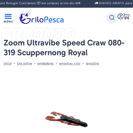
ugal Continental 📦 em compras acima dos 65€
🚛 ENVIOS GRÁTIS para Portuga
PRODUTO
Zoom Ultravibe Speed Craw 080-
319 Scuppernong Royal
início
loja online
predadores
amostras vinis
lagostins