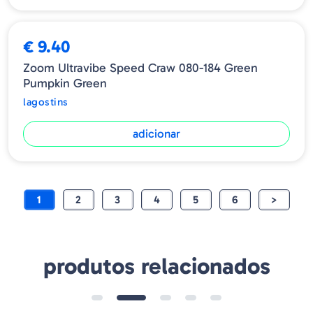
€ 9.40
Zoom Ultravibe Speed Craw 080-184 Green
Pumpkin Green
lagostins
adicionar
1
2
3
4
5
6
>
produtos relacionados