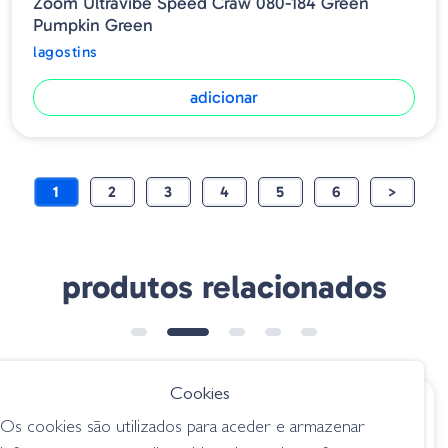
Zoom Ultravibe Speed Craw 080-184 Green
Pumpkin Green
lagostins
adicionar
1
2
3
4
5
6
>
produtos relacionados
Cookies
€ 5.90
€ 5.50
Os cookies são utilizados para aceder e armazenar
Amostra Clap Craw
Amostra