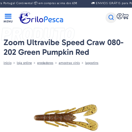
gal Continental 📦 em compras acima dos 65€
🚛 ENVIOS GRÁTIS para Portugal 
PRODUTO
Zoom Ultravibe Speed Craw 080-
202 Green Pumpkin Red
início
loja online
predadores
amostras vinis
lagostins