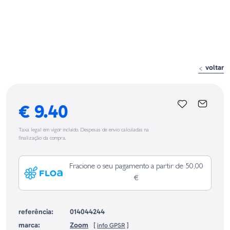
voltar
€ 9.40
Taxa legal em vigor incluído. Despesas de envio calculadas na
finalização da compra.
Fracione o seu pagamento a partir de 50,00
€
referência:
014044244
marca:
Zoom
[
info GPSR
]