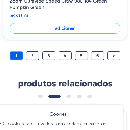
Zoom Ultravibe Speed Craw 080-184 Green
Pumpkin Green
lagostins
adicionar
1
2
3
4
5
6
>
produtos relacionados
➕ OPÇÕES
Cookies
€ 5.50
€ 8.95
Os cookies são utilizados para aceder e armazenar
Amostra Ninja Craw
Zman CrawZ TRD