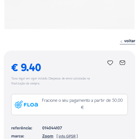
voltar
€ 9.40
Taxa legal em vigor incluído. Despesas de envio calculadas na
finalização da compra.
Fracione o seu pagamento a partir de 50,00
€
referência:
014044107
marca:
Zoom
[
info GPSR
]