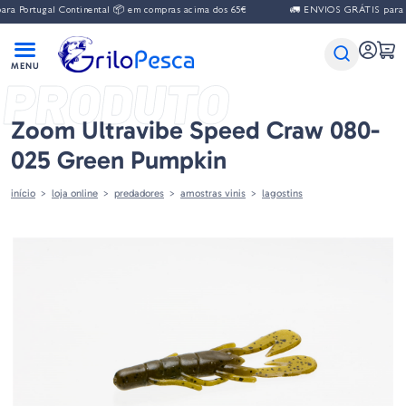
tugal Continental 📦 em compras acima dos 65€
🚛 ENVIOS GRÁTIS para Portuga
PRODUTO
Zoom Ultravibe Speed Craw 080-
025 Green Pumpkin
início
loja online
predadores
amostras vinis
lagostins