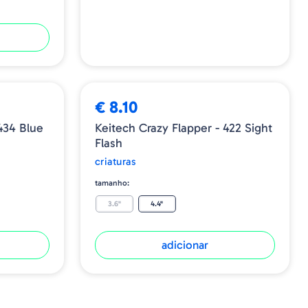
€ 8.10
434 Blue
Keitech Crazy Flapper - 422 Sight
Flash
criaturas
tamanho:
3.6"
4.4"
adicionar