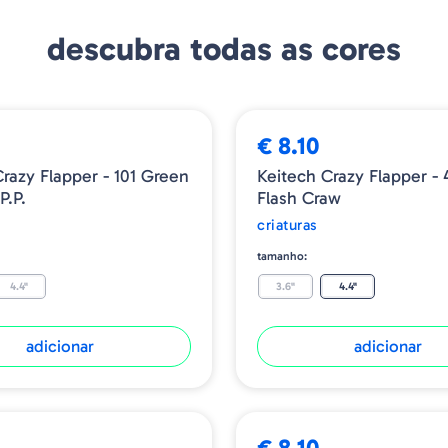
descubra todas as cores
€ 8.10
razy Flapper - 101 Green
Keitech Crazy Flapper - 
P.P.
Flash Craw
criaturas
tamanho:
4.4"
3.6"
4.4"
adicionar
adicionar
€ 8.10