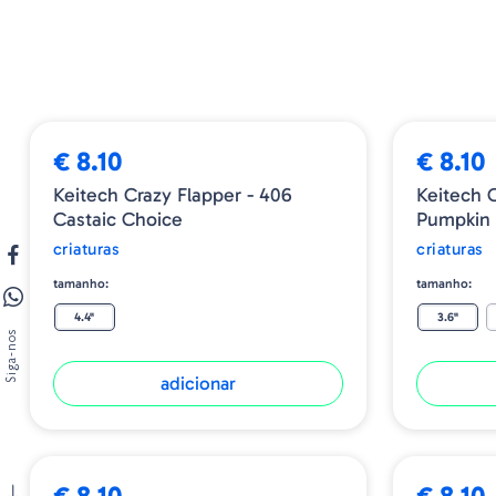
€ 8.10
€ 8.10
Keitech Crazy Flapper - 406
Keitech C
Castaic Choice
Pumpkin 
criaturas
criaturas
tamanho:
tamanho:
4.4"
3.6"
Siga-nos
adicionar
€ 8.10
€ 8.10