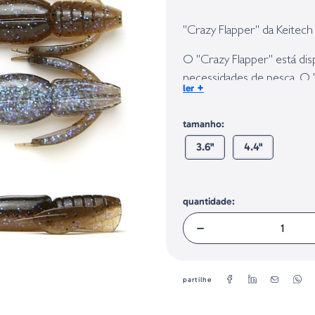
Identificação do fabricante e/ou em
conforme requerido no Regulamento 
"Crazy Flapper" da Keitech
O "Crazy Flapper" está di
necessidades de pesca. O 
+
ler
usado no Dropshot e é um 
injetado usando diferentes 
tamanho:
perfeito para deslizar atr
3.6"
4.4"
sedutoramente seguindo o
menos peso, reduza a qued
quantidade:
partilhe