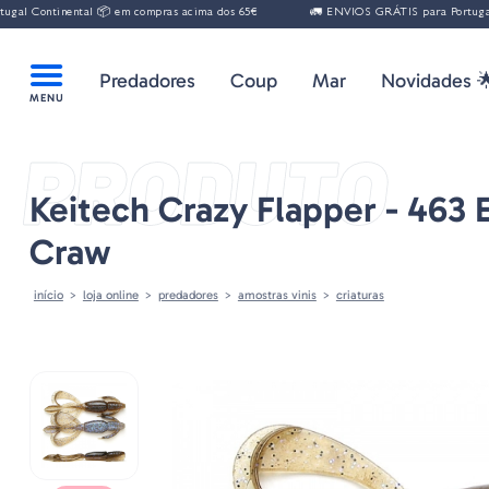
Continental 📦 em compras acima dos 65€
🚛 ENVIOS GRÁTIS para Portugal Cont
Predadores
Coup
Mar
Novidades 
PRODUTO
Keitech Crazy Flapper - 463 
Craw
início
loja online
predadores
amostras vinis
criaturas