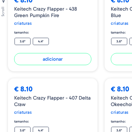
Keitech Crazy Flapper - 438
Keitech C
Scroll
Green Pumpkin Fire
Blue
criaturas
criaturas
tamanho:
tamanho:
3.6"
4.4"
3.6"
adicionar
€ 8.10
€ 8.10
Keitech Crazy Flapper - 407 Delta
Keitech 
Craw
Okeecho
criaturas
criaturas
tamanho:
tamanho:
3.6"
4.4"
3.6"