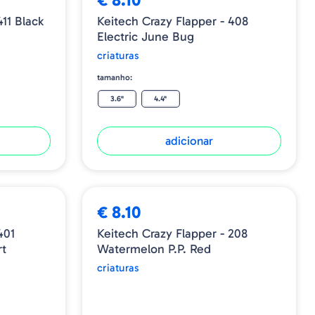
411 Black
Keitech Crazy Flapper - 408
Electric June Bug
criaturas
tamanho:
3.6"
4.4"
adicionar
ESGOTADO
€ 8.10
401
Keitech Crazy Flapper - 208
rt
Watermelon P.P. Red
criaturas