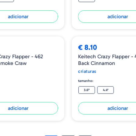
adicionar
adicionar
NOVIDADE
➕ OPÇÕES
€ 8.10
razy Flapper - 462
Keitech Crazy Flapper - 
 Smoke Craw
Back Cinnamon
criaturas
tamanho:
3.6"
4.4"
adicionar
adicionar