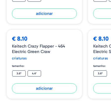
adicionar
€ 8.10
€ 8.10
Keitech Crazy Flapper - 464
Keitech C
Electric Green Craw
Electric
criaturas
criaturas
tamanho:
tamanho:
3.6"
4.4"
3.6"
adicionar