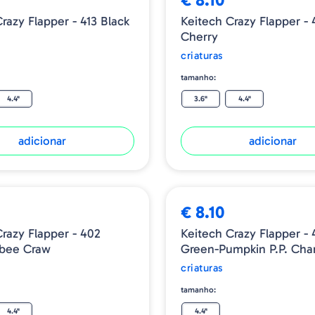
razy Flapper - 413 Black
Keitech Crazy Flapper - 
Cherry
criaturas
tamanho:
4.4"
3.6"
4.4"
adicionar
adicionar
€ 8.10
Crazy Flapper - 402
Keitech Crazy Flapper - 
bee Craw
Green-Pumpkin P.P. Cha
criaturas
tamanho:
4.4"
4.4"