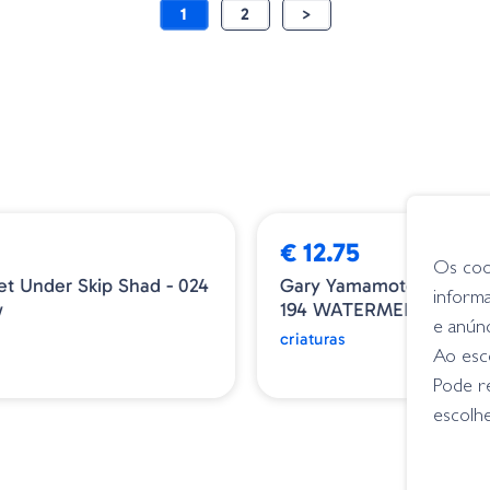
1
2
>
€ 12.75
Os coo
et Under Skip Shad - 024
Gary Yamamoto Flappin
inform
w
194 WATERMELON W/ B
e anún
criaturas
Ao esco
Pode r
escolhe