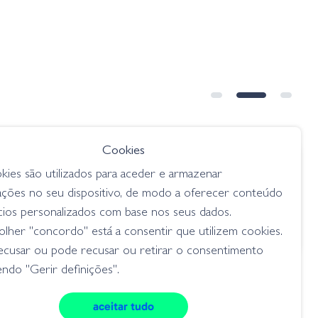
Cookies
€ 12.95
kies são utilizados para aceder e armazenar
´Hog -
Gary Yamamoto Kreature - 021
ações no seu dispositivo, de modo a oferecer conteúdo
LK FLK
Black W/ LG Blue
cios personalizados com base nos seus dados.
criaturas
lher "concordo" está a consentir que utilizem cookies.
ecusar ou pode recusar ou retirar o consentimento
ndo "Gerir definições".
aceitar tudo