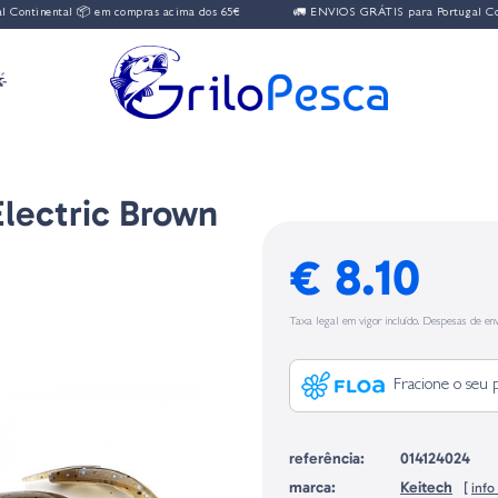
inental 📦 em compras acima dos 65€
🚛 ENVIOS GRÁTIS para Portugal Contine

Electric Brown
€ 8.10
Taxa legal em vigor incluído. Despesas de env
Fracione o seu 
referência:
014124024
marca:
Keitech
[
inf