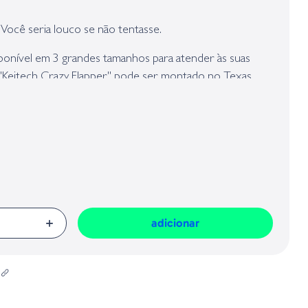
presa responsável da venda na União Europeia, dos produtos da marca,
Geral sobre a Segurança dos Produtos (GPSR):
 Você seria louco se não tentasse.
sponível em 3 grandes tamanhos para atender às suas
"Keitech Crazy Flapper" pode ser montado no Texas,
ótimo trailer do Jig. O "Crazy Flapper" é duplamente
tipos de plásticos de PVC. Isso dá ao "Flapper" o design
avés da tampa enquanto as garras e tentáculos vibram
 menor movimento. Isso permite que o pescador use
a e mantenha a isca na zona de ataque por mais tempo.
adicionar