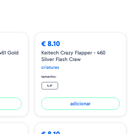
€ 8.10
461 Gold
Keitech Crazy Flapper - 460
Silver Flash Craw
criaturas
tamanho:
4.4"
adicionar
€ 8.10