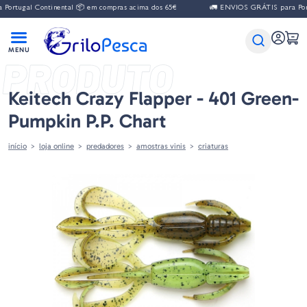
al Continental 📦 em compras acima dos 65€
🚛 ENVIOS GRÁTIS para Portugal 
PRODUTO
Keitech Crazy Flapper - 401 Green-
Pumpkin P.P. Chart
início
loja online
predadores
amostras vinis
criaturas