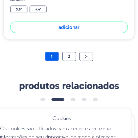
tamanho:
3.6"
4.4"
adicionar
1
2
>
produtos relacionados
Cookies
€ 10.05
€ 9.60
Os cookies são utilizados para aceder e armazenar
Zoom Brush Hog
Bellows Gill - 005
informações no seu dispositivo, de modo a oferecer