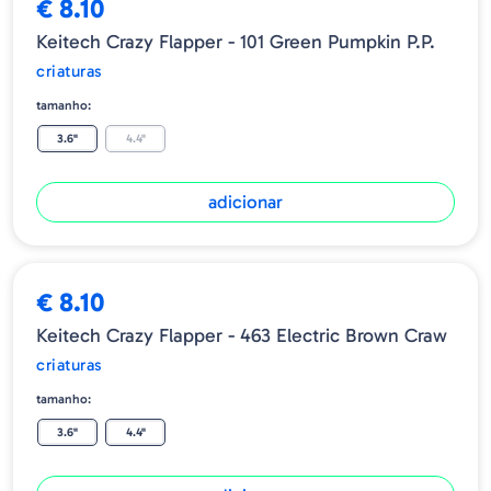
€ 8.10
Keitech Crazy Flapper - 101 Green Pumpkin P.P.
criaturas
tamanho:
3.6"
4.4"
adicionar
€ 8.10
Keitech Crazy Flapper - 463 Electric Brown Craw
criaturas
tamanho:
3.6"
4.4"