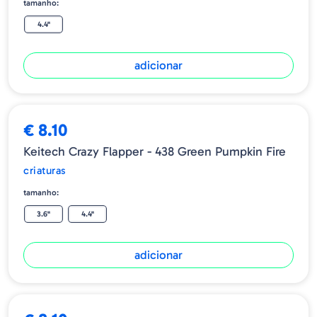
tamanho:
4.4"
adicionar
€ 8.10
Keitech Crazy Flapper - 438 Green Pumpkin Fire
criaturas
tamanho:
3.6"
4.4"
adicionar