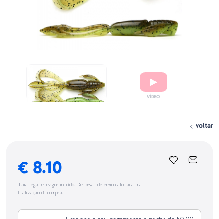
voltar
€ 8.10
Taxa legal em vigor incluído. Despesas de envio calculadas na
finalização da compra.