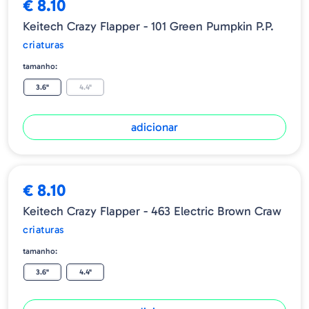
€ 8.10
Keitech Crazy Flapper - 101 Green Pumpkin P.P.
criaturas
tamanho:
3.6"
4.4"
adicionar
€ 8.10
Keitech Crazy Flapper - 463 Electric Brown Craw
criaturas
tamanho:
3.6"
4.4"