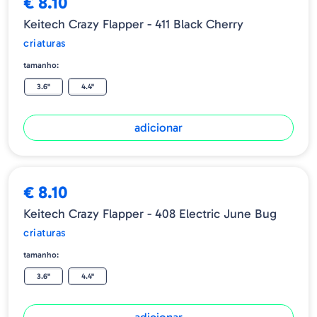
€ 8.10
Keitech Crazy Flapper - 411 Black Cherry
criaturas
tamanho:
3.6"
4.4"
adicionar
€ 8.10
Keitech Crazy Flapper - 408 Electric June Bug
criaturas
tamanho:
3.6"
4.4"