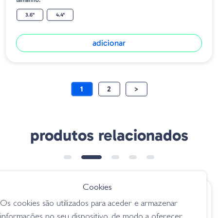
tamanho:
3.6"
4.4"
adicionar
1
2
>
produtos relacionados
➕ OPÇÕES
Cookies
€ 8.50
€ 12.00
Os cookies são utilizados para aceder e armazenar
Gambler Komodo -
Geecrack Imo
informações no seu dispositivo, de modo a oferecer