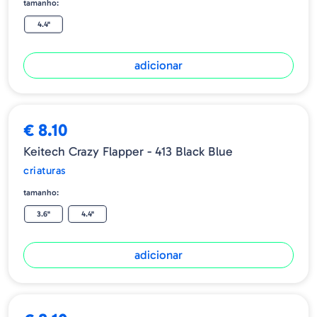
tamanho:
4.4"
adicionar
€ 8.10
Keitech Crazy Flapper - 413 Black Blue
criaturas
tamanho:
3.6"
4.4"
adicionar