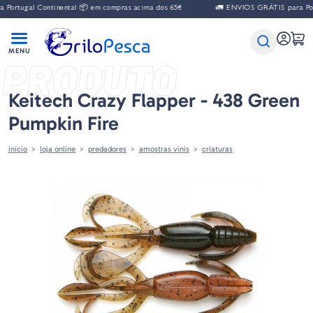
gal Continental 📦 em compras acima dos 65€
🚛 ENVIOS GRÁTIS para Portugal 
PRODUTO
Keitech Crazy Flapper - 438 Green
Pumpkin Fire
início
loja online
predadores
amostras vinis
criaturas