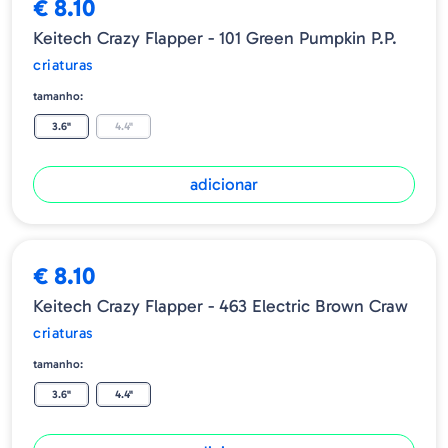
€ 8.10
Keitech Crazy Flapper - 101 Green Pumpkin P.P.
criaturas
tamanho:
3.6"
4.4"
adicionar
€ 8.10
Keitech Crazy Flapper - 463 Electric Brown Craw
criaturas
tamanho:
3.6"
4.4"