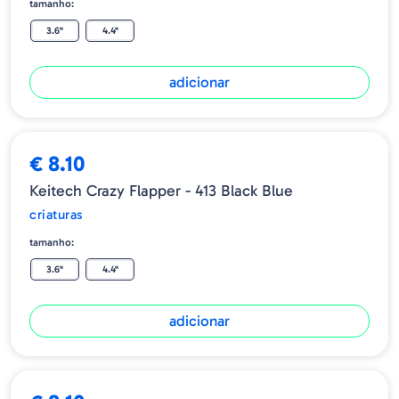
tamanho:
3.6"
4.4"
adicionar
€ 8.10
Keitech Crazy Flapper - 413 Black Blue
criaturas
tamanho:
3.6"
4.4"
adicionar