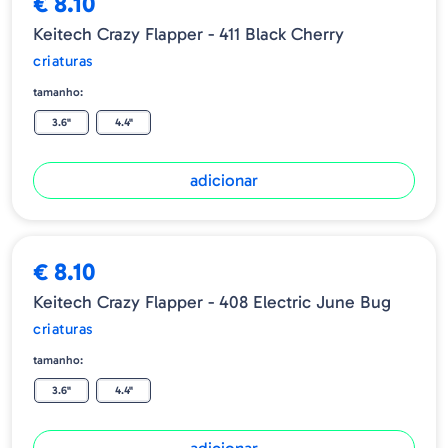
€ 8.10
Keitech Crazy Flapper - 411 Black Cherry
criaturas
tamanho:
3.6"
4.4"
adicionar
€ 8.10
Keitech Crazy Flapper - 408 Electric June Bug
criaturas
tamanho:
3.6"
4.4"