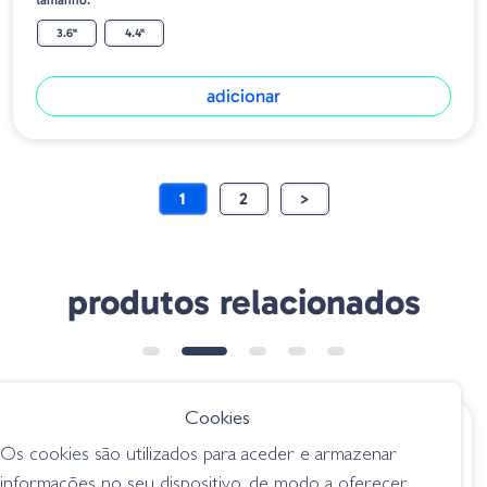
tamanho:
3.6"
4.4"
adicionar
1
2
>
produtos relacionados
Cookies
€ 12.70
€ 9.75
Os cookies são utilizados para aceder e armazenar
Gary Yamamoto
Deps Deathadder -
informações no seu dispositivo, de modo a oferecer