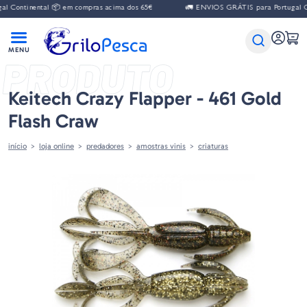
inental 📦 em compras acima dos 65€
🚛 ENVIOS GRÁTIS para Portugal Continen
PRODUTO
Keitech Crazy Flapper - 461 Gold
Flash Craw
início
loja online
predadores
amostras vinis
criaturas