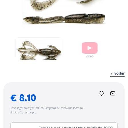
voltar
€ 8.10
Taxa legal em vigor incluído. Despesas de envio calculadas na
finalização da compra.