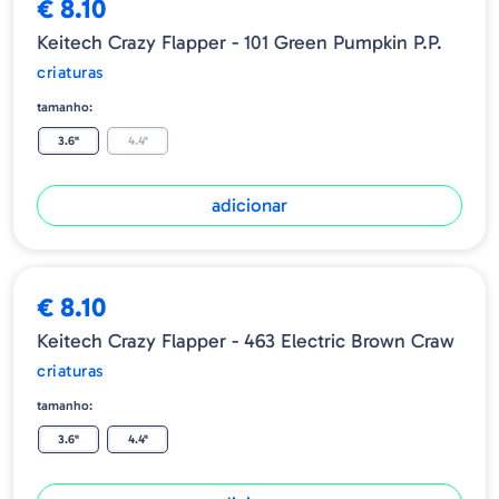
€ 8.10
Keitech Crazy Flapper - 101 Green Pumpkin P.P.
criaturas
tamanho:
3.6"
4.4"
adicionar
€ 8.10
Keitech Crazy Flapper - 463 Electric Brown Craw
criaturas
tamanho:
3.6"
4.4"