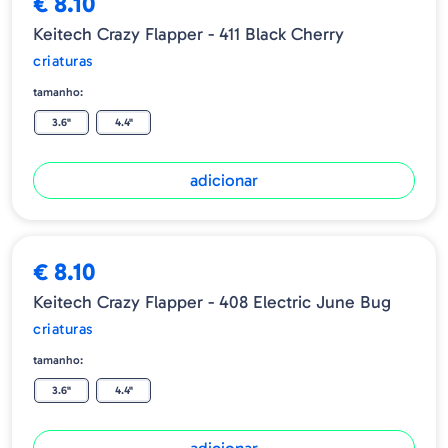
€ 8.10
Keitech Crazy Flapper - 411 Black Cherry
criaturas
tamanho:
3.6"
4.4"
adicionar
€ 8.10
Keitech Crazy Flapper - 408 Electric June Bug
criaturas
tamanho:
3.6"
4.4"