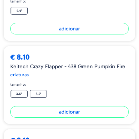
tamanho:
4.4"
adicionar
€ 8.10
Keitech Crazy Flapper - 438 Green Pumpkin Fire
criaturas
tamanho:
3.6"
4.4"
adicionar