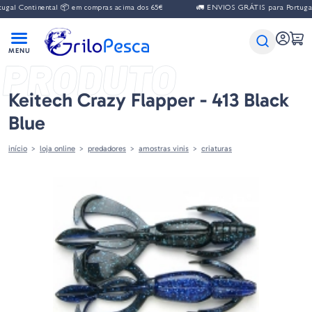
 Continental 📦 em compras acima dos 65€
🚛 ENVIOS GRÁTIS para Portugal Co
PRODUTO
Keitech Crazy Flapper - 413 Black
Blue
início
loja online
predadores
amostras vinis
criaturas