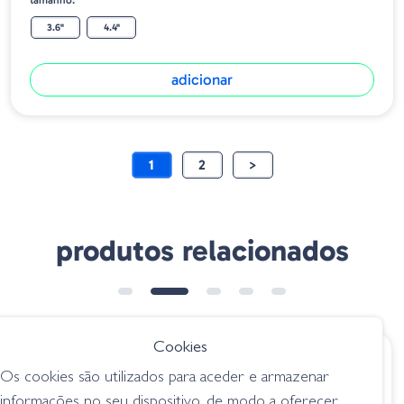
tamanho:
3.6"
4.4"
adicionar
1
2
>
produtos relacionados
Cookies
€ 6.85
€ 7.80
Os cookies são utilizados para aceder e armazenar
Googan Trench
Zoom Tiny Brush
informações no seu dispositivo, de modo a oferecer