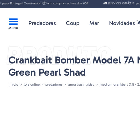
a Portugal Continental 📦 em compras acima dos 65€
🚛 ENVIOS GRÁTIS para Po
Predadores
Coup
Mar
Novidades 
PRODUTO
Crankbait Bomber Model 7A 
Green Pearl Shad
início
loja online
predadores
amostras rigidas
medium crankbait (1,5 - 2