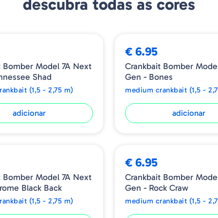
descubra todas as cores
BMB07A
6.60
€ 6.95
Referência - BMB07A520
t Bomber Model 7A Next
Crankbait Bomber Model
nnessee Shad
Gen - Bones
ankbait (1,5 - 2,75 m)
medium crankbait (1,5 - 2,
adicionar
adicionar
€ 6.95
t Bomber Model 7A Next
Crankbait Bomber Model
rome Black Back
Gen - Rock Craw
ankbait (1,5 - 2,75 m)
medium crankbait (1,5 - 2,