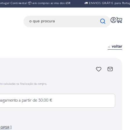
al Continental 📦 em compras acima dos 65€
🚛 ENVIOS GRÁTIS para Portugal 
voltar
io calculadas na finalização da compra.
pagamento a partir de 50,00 €
o GPSR
]