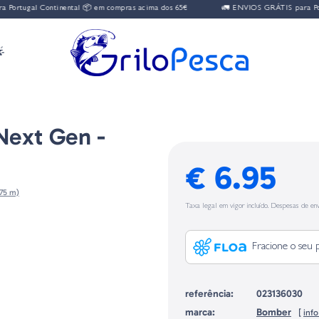
rtugal Continental 📦 em compras acima dos 65€
🚛 ENVIOS GRÁTIS para Portug

Next Gen -
€ 6.95
,75 m)
Taxa legal em vigor incluído. Despesas de env
Fracione o seu 
referência:
023136030
marca:
Bomber
[
inf