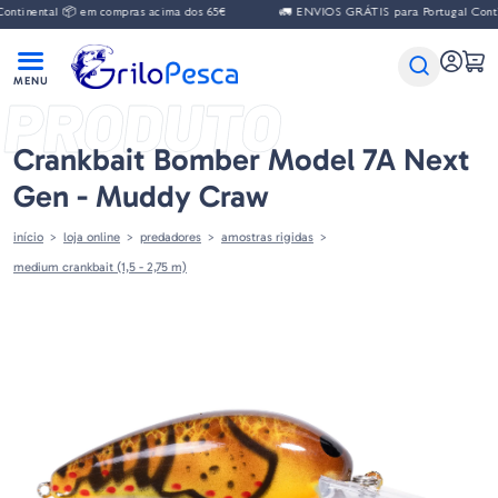
ntal 📦 em compras acima dos 65€
🚛 ENVIOS GRÁTIS para Portugal Continenta
PRODUTO
Crankbait Bomber Model 7A Next
Gen - Muddy Craw
início
loja online
predadores
amostras rigidas
medium crankbait (1,5 - 2,75 m)