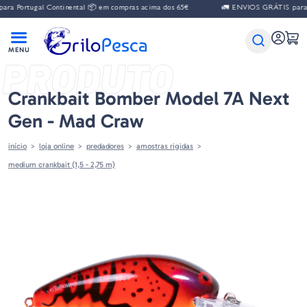
tugal Continental 📦 em compras acima dos 65€
🚛 ENVIOS GRÁTIS para Portuga
PRODUTO
Crankbait Bomber Model 7A Next
Gen - Mad Craw
início
loja online
predadores
amostras rigidas
medium crankbait (1,5 - 2,75 m)