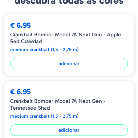
descubra todas as cores
BMB07A
6.60cm
1/2oz - 14gr
€ 6.95
Crankbait Bomber Model 7A Next Gen - Apple
Referência - BMB07A521
Red Crawdad
medium crankbait (1,5 - 2,75 m)
adicionar
€ 6.95
Crankbait Bomber Model 7A Next Gen -
Tennessee Shad
medium crankbait (1,5 - 2,75 m)
adicionar