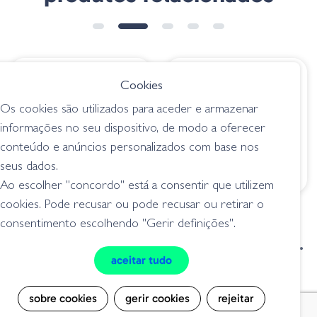
€ 24.50
€ 12.80
Cookies
SonicSide 04 PM
Ima Pin Jack 200 -
Os cookies são utilizados para aceder e armazenar
Tenryu Ayu
116 Tennessee Shad
informações no seu dispositivo, de modo a oferecer
medium crankbait (1,5
medium crankbait (1,5
conteúdo e anúncios personalizados com base nos
- 2,75 m)
- 2,75 m)
seus dados.
Ao escolher "concordo" está a consentir que utilizem
cookies. Pode recusar ou pode recusar ou retirar o
consentimento escolhendo "Gerir definições".
condições de venda
livro de reclamações
aceitar tudo
privacidade
cookies
sobre cookies
gerir cookies
rejeitar
Grilo Pesca - Loja de Pesca e Competição © Todos os direitos reservados |
Desenvolvido por
Bomsite